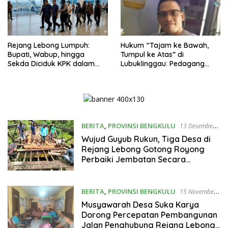
Rejang Lebong Lumpuh:
Hukum “Tajam ke Bawah,
Bupati, Wabup, hingga
Tumpul ke Atas” di
Sekda Diciduk KPK dalam
Lubuklinggau: Pedagang
Operasi Senyap
Kecil Digulung, Diskotik
Terselubung Dibiarkan?
BERITA
,
PROVINSI BENGKULU
13 Desember
2025
Wujud Guyub Rukun, Tiga Desa di
Rejang Lebong Gotong Royong
Perbaiki Jembatan Secara
Swadaya
BERITA
,
PROVINSI BENGKULU
15 November
2025
Musyawarah Desa Suka Karya
Dorong Percepatan Pembangunan
Jalan Penghubung Rejang Lebong-