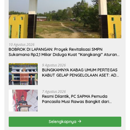
10 Agustus 2026
BOBROK DI LAPANGAN: Proyek Revitalisasi SMPN
Sukamana Rp2,1 Miliar Diduga Kuat “Kangkangi” Aturan
K3, Kejaksaan dan Disdik Musi Rawas Harus Turun
Tangan!
9 Agustus 2026
BUNGKAMNYA KABAG UMUM PERTEGAS
KABUT GELAP PENGELOLAAN ASET: ADA
APA DIBALIK MES SILAMPARI
LUBUKLINGGAU?
7 Agustus 2026
Resmi Dilantik, PC SAPMA Pemuda
Pancasila Musi Rawas Bangkit dari
Vakum dan Siap Mengabdi
Selengkapnya