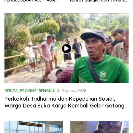
APA DIBALIK MES SILAMPARI
dan Siap Mengabdi
LUBUKLINGGAU?
BERITA
,
PROVINSI BENGKULU
6 Agustus 2026
Perkokoh Tridharma dan Kepedulian Sosial,
Warga Desa Suka Karya Kembali Gelar Gotong
Royong