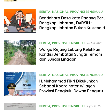
Pengelolaan Dana Desa
BERITA
,
NASIONAL
,
PROVINSI BENGKULU
28 Agustus 2025
Bendahara Desa kota Padang Baru
Rangkap Jabatan , DARSIH :
Rangkap Jabatan Bukan Ku sendiri
BERITA
,
PROVINSI BENGKULU
20 Juli 2025
Warga Rejang Lebong Keluhkan
Kondisi Jembatan Sungai Temam
dan Sungai Linggar
BERITA
,
NASIONAL
,
PROVINSI BENGKULU
18 Juli 2025
H. Muhammad Fikri Dikukuhkan
Sebagai Koordinator Wilayah
Provinsi Bengkulu Dewan Pengurus
APKASI Masa Bhakti 2025-2030
BERITA
,
PROVINSI BENGKULU
9 Juli 2025