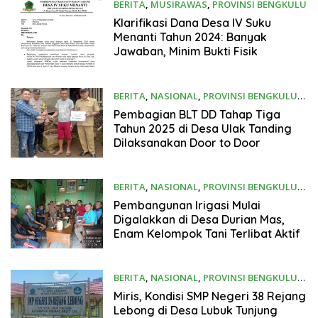
BERITA
,
MUSIRAWAS
,
PROVINSI BENGKULU
9 Oktober 2025
Klarifikasi Dana Desa IV Suku
Menanti Tahun 2024: Banyak
Jawaban, Minim Bukti Fisik
BERITA
,
NASIONAL
,
PROVINSI BENGKULU
29 September 2025
Pembagian BLT DD Tahap Tiga
Tahun 2025 di Desa Ulak Tanding
Dilaksanakan Door to Door
BERITA
,
NASIONAL
,
PROVINSI BENGKULU
29 September 2025
Pembangunan Irigasi Mulai
Digalakkan di Desa Durian Mas,
Enam Kelompok Tani Terlibat Aktif
BERITA
,
NASIONAL
,
PROVINSI BENGKULU
24 September 2025
Miris, Kondisi SMP Negeri 38 Rejang
Lebong di Desa Lubuk Tunjung