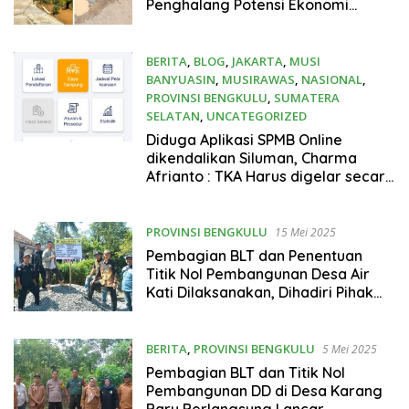
Penghalang Potensi Ekonomi
Masyarakat
BERITA
,
BLOG
,
JAKARTA
,
MUSI
BANYUASIN
,
MUSIRAWAS
,
NASIONAL
,
PROVINSI BENGKULU
,
SUMATERA
SELATAN
,
UNCATEGORIZED
27 Mei 2025
Diduga Aplikasi SPMB Online
dikendalikan Siluman, Charma
Afrianto : TKA Harus digelar secara
Manual
PROVINSI BENGKULU
15 Mei 2025
Pembagian BLT dan Penentuan
Titik Nol Pembangunan Desa Air
Kati Dilaksanakan, Dihadiri Pihak
Kecamatan dan Aparat Desa
BERITA
,
PROVINSI BENGKULU
5 Mei 2025
Pembagian BLT dan Titik Nol
Pembangunan DD di Desa Karang