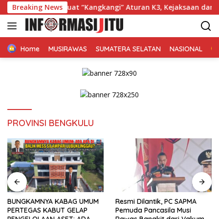
Langsung
duga Kuat “Kangkangi” Aturan K3, Kejaksaan dan Disdik Musi R
Breaking News
ke
konten
Home
MUSIRAWAS
SUMATERA SELATAN
NASIONAL
PROVINSI BENGKULU
BUNGKAMNYA KABAG UMUM
Resmi Dilantik, PC SAPMA
PERTEGAS KABUT GELAP
Pemuda Pancasila Musi
PENGELOLAAN ASET: ADA
Rawas Bangkit dari Vakum