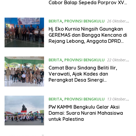
Cabor Balap Sepeda Porprov XV
Sumsel
BERITA
,
PROVINSI BENGKULU
26 Oktober
2025
Hj. Eko Kurnia Ningsih Gaungkan
GEREMAS dan Bangga Kencana di
Rejang Lebong, Anggota DPRD
Usulkan Penambahan Rumah Sakit
BERITA
,
PROVINSI BENGKULU
22 Oktober
2025
Camat Baru Sindang Beliti Ilir,
Verawati, Ajak Kades dan
Perangkat Desa Sinergi
Membangun
BERITA
,
PROVINSI BENGKULU
13 Oktober
2025
PW KAMMI Bengkulu Gelar Aksi
Damai: Suara Nurani Mahasiswa
untuk Palestina