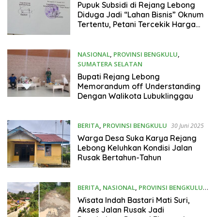
Pupuk Subsidi di Rejang Lebong
Diduga Jadi “Lahan Bisnis” Oknum
Tertentu, Petani Tercekik Harga
Tinggi
NASIONAL
,
PROVINSI BENGKULU
,
SUMATERA SELATAN
30 Juni 2025
Bupati Rejang Lebong
Memorandum off Understanding
Dengan Walikota Lubuklinggau
BERITA
,
PROVINSI BENGKULU
30 Juni 2025
Warga Desa Suka Karya Rejang
Lebong Keluhkan Kondisi Jalan
Rusak Bertahun-Tahun
BERITA
,
NASIONAL
,
PROVINSI BENGKULU
30 Juni 2025
Wisata Indah Bastari Mati Suri,
Akses Jalan Rusak Jadi