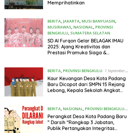
Memprihatinkan
BERITA
,
JAKARTA
,
MUSI BANYUASIN
,
MUSIRAWAS
,
NASIONAL
,
PROVINSI
BENGKULU
,
SUMATERA SELATAN
10 September 2025
SD Al Furqon Gelar BELAGAK IMAU
2025: Ajang Kreativitas dan
Prestasi Pramuka Siaga &
Penggalang
BERITA
,
PROVINSI BENGKULU
1 September
2025
Kaur Keuangan Desa Kota Padang
Baru Dicopot dari SMPN 15 Rejang
Lebong, Kepala Sekolah Angkat
Bicara
BERITA
,
NASIONAL
,
PROVINSI BENGKULU
29 Agustus 2025
Perangkat Desa Kota Padang Baru
” Darsih “Rangkap 3 Jabatan,
Publik Pertanyakan Integritas