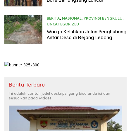
Baru Berlangsung Lancar
BERITA
,
NASIONAL
,
PROVINSI BENGKULU
,
UNCATEGORIZED
7 Januari 2025
Warga Keluhkan Jalan Penghubung
Antar Desa di Rejang Lebong
Berita Terbaru
Ini adalah contoh judul deskripsi yang bisa anda isi dan
sesuaikan pada widget