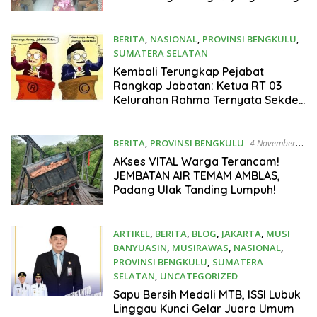
Lubuk Linggau
BERITA
,
NASIONAL
,
PROVINSI BENGKULU
,
SUMATERA SELATAN
7 November 2025
Kembali Terungkap Pejabat
Rangkap Jabatan: Ketua RT 03
Kelurahan Rahma Ternyata Sekdes
Kota Padang
BERITA
,
PROVINSI BENGKULU
4 November
2025
AKses VITAL Warga Terancam!
JEMBATAN AIR TEMAM AMBLAS,
Padang Ulak Tanding Lumpuh!
ARTIKEL
,
BERITA
,
BLOG
,
JAKARTA
,
MUSI
BANYUASIN
,
MUSIRAWAS
,
NASIONAL
,
PROVINSI BENGKULU
,
SUMATERA
SELATAN
,
UNCATEGORIZED
1 November 2025
Sapu Bersih Medali MTB, ISSI Lubuk
Linggau Kunci Gelar Juara Umum