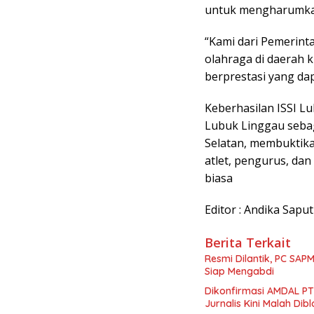
untuk mengharumka
“Kami dari Pemerin
olahraga di daerah k
berprestasi yang d
Keberhasilan ISSI L
Lubuk Linggau sebag
Selatan, membuktika
atlet, pengurus, da
biasa
Editor : Andika Sapu
Berita Terkait
Resmi Dilantik, PC SA
Siap Mengabdi
Dikonfirmasi AMDAL PT
Jurnalis Kini Malah Dibl