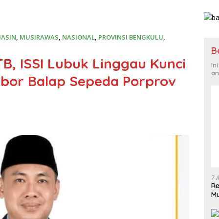
UASIN
,
MUSIRAWAS
,
NASIONAL
,
PROVINSI BENGKULU
,
B
B, ISSI Lubuk Linggau Kunci
In
an
bor Balap Sepeda Porprov
7 
Re
Mu
M