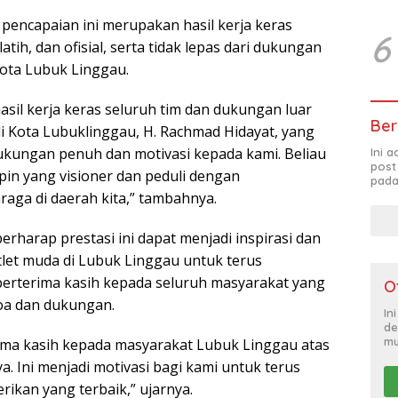
pencapaian ini merupakan hasil kerja keras
6
elatih, dan ofisial, serta tidak lepas dari dukungan
ota Lubuk Linggau.
 hasil kerja keras seluruh tim dan dukungan luar
Ber
li Kota Lubuklinggau, H. Rachmad Hidayat, yang
kungan penuh dan motivasi kepada kami. Beliau
Ini 
post
in yang visioner dan peduli dengan
pada
ga di daerah kita,” tambahnya.
berharap prestasi ini dapat menjadi inspirasi dan
tlet muda di Lubuk Linggau untuk terus
 berterima kasih kepada seluruh masyarakat yang
O
oa dan dukungan.
In
de
mu
ima kasih kepada masyarakat Lubuk Linggau atas
. Ini menjadi motivasi bagi kami untuk terus
ikan yang terbaik,” ujarnya.