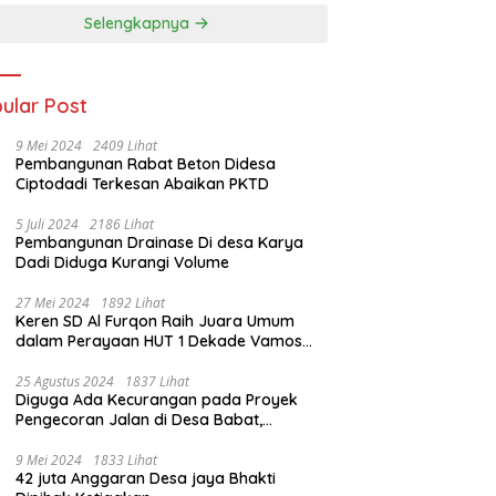
Selengkapnya
ular Post
9 Mei 2024
2409 Lihat
Pembangunan Rabat Beton Didesa
Ciptodadi Terkesan Abaikan PKTD
5 Juli 2024
2186 Lihat
Pembangunan Drainase Di desa Karya
Dadi Diduga Kurangi Volume
27 Mei 2024
1892 Lihat
Keren SD Al Furqon Raih Juara Umum
dalam Perayaan HUT 1 Dekade Vamos
Pramatsa
25 Agustus 2024
1837 Lihat
Diguga Ada Kecurangan pada Proyek
Pengecoran Jalan di Desa Babat,
Kecamatan STL Ulu Terawas
9 Mei 2024
1833 Lihat
42 juta Anggaran Desa jaya Bhakti