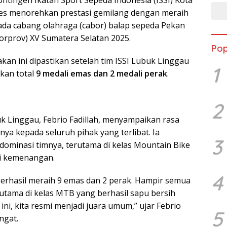
es menorehkan prestasi gemilang dengan meraih
da cabang olahraga (cabor) balap sepeda Pekan
Porprov) XV Sumatera Selatan 2025.
Pop
an ini dipastikan setelah tim ISSI Lubuk Linggau
1
kan total
9 medali emas dan 2 medali perak
.
2
uk Linggau, Febrio Fadillah, menyampaikan rasa
nya kepada seluruh pihak yang terlibat. Ia
3
minasi timnya, terutama di kelas Mountain Bike
ci kemenangan.
4
 berhasil meraih 9 emas dan 2 perak. Hampir semua
erutama di kelas MTB yang berhasil sapu bersih
 ini, kita resmi menjadi juara umum,” ujar Febrio
5
ngat.