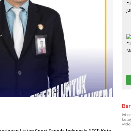
Ber
Ini 
kate
widg
ntingen Ikatan Sport Sepeda Indonesia (ISSI) Kota