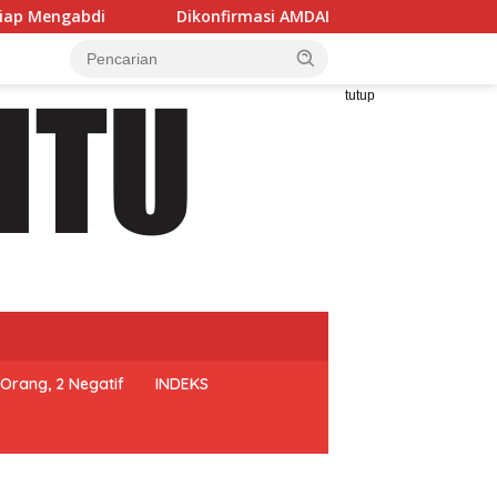
Dikonfirmasi AMDAL PT SKM Justru Dibalas Jawaban ‘Muter’,
tutup
Orang, 2 Negatif
INDEKS