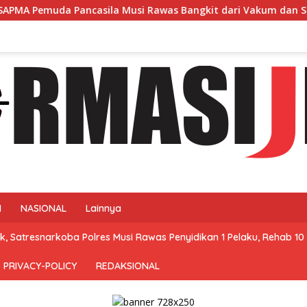
casila Musi Rawas Bangkit dari Vakum dan Siap Mengabdi
N
NASIONAL
Lainnya
, Satresnarkoba Polres Musi Rawas Penyidikan 1 Pelaku, Rehab 10 
PRIVACY-POLICY
REDAKSIONAL