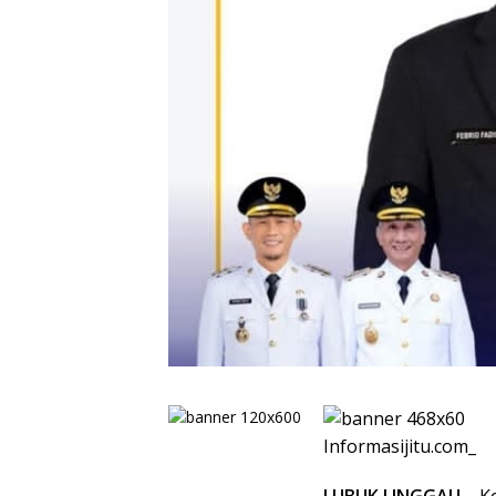
Informasijitu.com_
LUBUK LINGGAU
– Ko