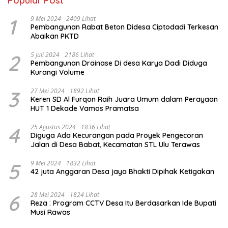
Popular Post
1
9 Mei 2024
2409 Lihat
Pembangunan Rabat Beton Didesa Ciptodadi Terkesan
Abaikan PKTD
2
5 Juli 2024
2186 Lihat
Pembangunan Drainase Di desa Karya Dadi Diduga
Kurangi Volume
3
27 Mei 2024
1892 Lihat
Keren SD Al Furqon Raih Juara Umum dalam Perayaan
HUT 1 Dekade Vamos Pramatsa
4
25 Agustus 2024
1836 Lihat
Diguga Ada Kecurangan pada Proyek Pengecoran
Jalan di Desa Babat, Kecamatan STL Ulu Terawas
5
9 Mei 2024
1832 Lihat
42 juta Anggaran Desa jaya Bhakti Dipihak Ketigakan
6
28 Mei 2024
1824 Lihat
Reza : Program CCTV Desa Itu Berdasarkan Ide Bupati
Musi Rawas