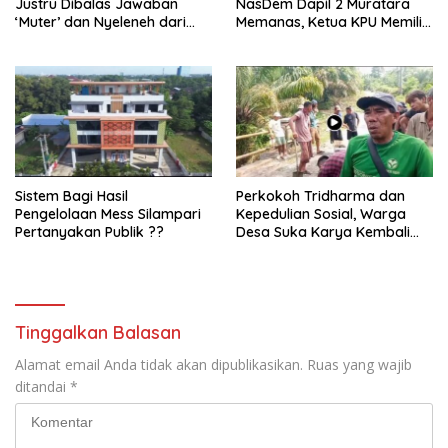
Justru Dibalas Jawaban
NasDem Dapil 2 Muratara
‘Muter’ dan Nyeleneh dari
Memanas, Ketua KPU Memilih
Manajemen
Enggan Bersuara
Sistem Bagi Hasil
Perkokoh Tridharma dan
Pengelolaan Mess Silampari
Kepedulian Sosial, Warga
Pertanyakan Publik ??
Desa Suka Karya Kembali
Gelar Gotong Royong
Tinggalkan Balasan
Alamat email Anda tidak akan dipublikasikan.
Ruas yang wajib
ditandai
*