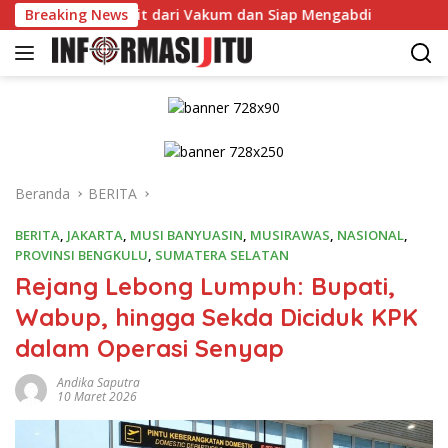
Langsung
s Bangkit dari Vakum dan Siap Mengabdi
Breaking News
Dikonfirmasi
ke
konten
Beranda
BERITA
BERITA
,
JAKARTA
,
MUSI BANYUASIN
,
MUSIRAWAS
,
NASIONAL
,
PROVINSI BENGKULU
,
SUMATERA SELATAN
Rejang Lebong Lumpuh: Bupati,
Wabup, hingga Sekda Diciduk KPK
dalam Operasi Senyap
Andika Saputra
10 Maret 2026