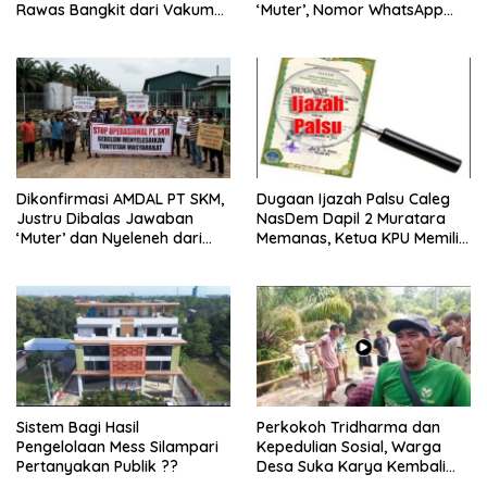
Rawas Bangkit dari Vakum
‘Muter’, Nomor WhatsApp
dan Siap Mengabdi
Jurnalis Kini Malah Diblokir
Dikonfirmasi AMDAL PT SKM,
Dugaan Ijazah Palsu Caleg
Justru Dibalas Jawaban
NasDem Dapil 2 Muratara
‘Muter’ dan Nyeleneh dari
Memanas, Ketua KPU Memilih
Manajemen
Enggan Bersuara
Sistem Bagi Hasil
Perkokoh Tridharma dan
Pengelolaan Mess Silampari
Kepedulian Sosial, Warga
Pertanyakan Publik ??
Desa Suka Karya Kembali
Gelar Gotong Royong