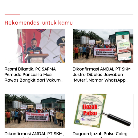
Rekomendasi untuk kamu
Resmi Dilantik, PC SAPMA
Dikonfirmasi AMDAL PT SKM
Pemuda Pancasila Musi
Justru Dibalas Jawaban
Rawas Bangkit dari Vakum
‘Muter’, Nomor WhatsApp
dan Siap Mengabdi
Jurnalis Kini Malah Diblokir
Dikonfirmasi AMDAL PT SKM,
Dugaan Ijazah Palsu Caleg