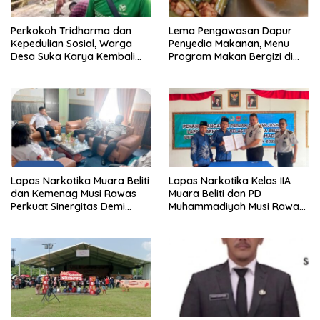
Perkokoh Tridharma dan
Lema Pengawasan Dapur
Kepedulian Sosial, Warga
Penyedia Makanan, Menu
Desa Suka Karya Kembali
Program Makan Bergizi di
Gelar Gotong Royong
Musi Rawas Viral Berulat dan
Cacing
Lapas Narkotika Muara Beliti
Lapas Narkotika Kelas IIA
dan Kemenag Musi Rawas
Muara Beliti dan PD
Perkuat Sinergitas Demi
Muhammadiyah Musi Rawas
Optimalisasi Pembinaan
Resmikan PKS Tahun 2026
Rohani Warga Binaan