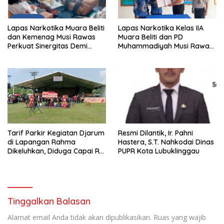
Lapas Narkotika Muara Beliti
Lapas Narkotika Kelas IIA
dan Kemenag Musi Rawas
Muara Beliti dan PD
Perkuat Sinergitas Demi
Muhammadiyah Musi Rawas
Optimalisasi Pembinaan
Resmikan PKS Tahun 2026
Rohani Warga Binaan
Tarif Parkir Kegiatan Djarum
Resmi Dilantik, Ir. Pahni
di Lapangan Rahma
Hastera, S.T. Nahkodai Dinas
Dikeluhkan, Diduga Capai Rp
PUPR Kota Lubuklinggau
10 Ribu dan Gunakan
Fasilitas Sekolah
Tinggalkan Balasan
Alamat email Anda tidak akan dipublikasikan.
Ruas yang wajib