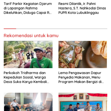
Tarif Parkir Kegiatan Djarum
Resmi Dilantik, Ir. Pahni
di Lapangan Rahma
Hastera, S.T. Nahkodai Dinas
Dikeluhkan, Diduga Capai Rp
PUPR Kota Lubuklinggau
10 Ribu dan Gunakan
Fasilitas Sekolah
Rekomendasi untuk kamu
Perkokoh Tridharma dan
Lema Pengawasan Dapur
Kepedulian Sosial, Warga
Penyedia Makanan, Menu
Desa Suka Karya Kembali
Program Makan Bergizi di
Gelar Gotong Royong
Musi Rawas Viral Berulat dan
Cacing