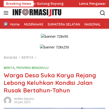
Langsung
elar Gotong Royong
Breaking News
Lema Pengawasan Dapur Penyedia M
ke
konten
Home
MUSIRAWAS
SUMATERA SELATAN
NASIONAL
Beranda
BERITA
BERITA
,
PROVINSI BENGKULU
Warga Desa Suka Karya Rejang
Lebong Keluhkan Kondisi Jalan
Rusak Bertahun-Tahun
Andika Saputra
30 Juni 2025