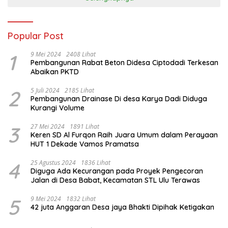
Popular Post
1
9 Mei 2024
2408 Lihat
Pembangunan Rabat Beton Didesa Ciptodadi Terkesan
Abaikan PKTD
2
5 Juli 2024
2185 Lihat
Pembangunan Drainase Di desa Karya Dadi Diduga
Kurangi Volume
3
27 Mei 2024
1891 Lihat
Keren SD Al Furqon Raih Juara Umum dalam Perayaan
HUT 1 Dekade Vamos Pramatsa
4
25 Agustus 2024
1836 Lihat
Diguga Ada Kecurangan pada Proyek Pengecoran
Jalan di Desa Babat, Kecamatan STL Ulu Terawas
5
9 Mei 2024
1832 Lihat
42 juta Anggaran Desa jaya Bhakti Dipihak Ketigakan