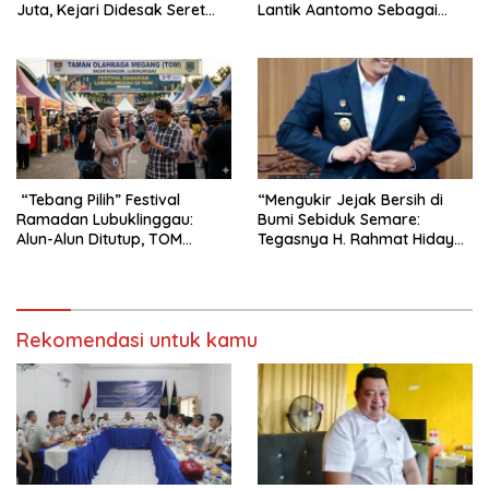
Juta, Kejari Didesak Seret
Lantik Aantomo Sebagai
Oknum Mafia Pendidikan ke
Koordinator
Penjara
“Tebang Pilih” Festival
“Mengukir Jejak Bersih di
Ramadan Lubuklinggau:
Bumi Sebiduk Semare:
Alun-Alun Ditutup, TOM
Tegasnya H. Rahmat Hidayat
Melenggang, EO Bungkam
Menepis Proyek Fiktif”
Rekomendasi untuk kamu