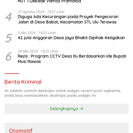
HUT 1 Dekade Vamos Pramatsa
4
25 Agustus 2024
1837 Lihat
Diguga Ada Kecurangan pada Proyek Pengecoran
Jalan di Desa Babat, Kecamatan STL Ulu Terawas
5
9 Mei 2024
1833 Lihat
42 juta Anggaran Desa jaya Bhakti Dipihak Ketigakan
6
28 Mei 2024
1825 Lihat
Reza : Program CCTV Desa Itu Berdasarkan Ide Bupati
Musi Rawas
Berita Kriminal
Ini adalah contoh deskripsi untuk widget recent post wpberita,
anda bisa memasukkan deskripsi pada widget ini.
Selengkapnya
Otomotif