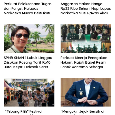
Perkuat Pelaksanaan Tugas
Anggaran Makan Hanya
dan Fungsi, Kalapas
Rp22 Ribu Sehari, Napi Lapas
Narkotika Muara Beliti Ikuti
Narkotika Musi Rawas Akali
Penguatan Tusi di Kanwil
dengan Berladang
Ditjenpas Sumsel
SPMB SMAN 1 Lubuk Linggau
Perkuat Kinerja Penegakan
Diisukan Pasang Tarif Rp10
Hukum, Kajati Babel Resmi
Juta, Kejari Didesak Seret
Lantik Aantomo Sebagai
Oknum Mafia Pendidikan ke
Koordinator
Penjara
“Tebang Pilih” Festival
“Mengukir Jejak Bersih di