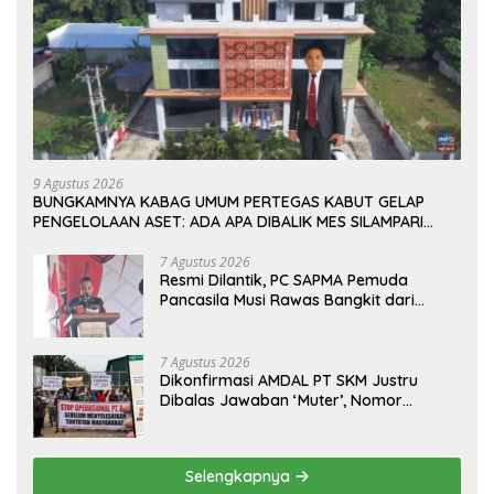
9 Agustus 2026
BUNGKAMNYA KABAG UMUM PERTEGAS KABUT GELAP
PENGELOLAAN ASET: ADA APA DIBALIK MES SILAMPARI
LUBUKLINGGAU?
7 Agustus 2026
Resmi Dilantik, PC SAPMA Pemuda
Pancasila Musi Rawas Bangkit dari
Vakum dan Siap Mengabdi
7 Agustus 2026
Dikonfirmasi AMDAL PT SKM Justru
Dibalas Jawaban ‘Muter’, Nomor
WhatsApp Jurnalis Kini Malah Diblokir
Selengkapnya