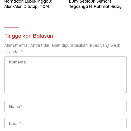
Ramadan Lubuklinggau:
Bumi Sebiduk Semare:
Alun-Alun Ditutup, TOM
Tegasnya H. Rahmat Hidayat
Melenggang, EO Bungkam
Menepis Proyek Fiktif”
Tinggalkan Balasan
Alamat email Anda tidak akan dipublikasikan.
Ruas yang wajib
ditandai
*