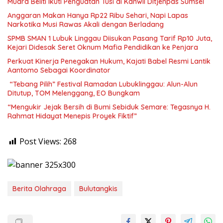
Muara Beliti Ikuti Penguatan Tusi di Kanwil Ditjenpas Sumsel
Anggaran Makan Hanya Rp22 Ribu Sehari, Napi Lapas
Narkotika Musi Rawas Akali dengan Berladang
SPMB SMAN 1 Lubuk Linggau Diisukan Pasang Tarif Rp10 Juta,
Kejari Didesak Seret Oknum Mafia Pendidikan ke Penjara
Perkuat Kinerja Penegakan Hukum, Kajati Babel Resmi Lantik
Aantomo Sebagai Koordinator
“Tebang Pilih” Festival Ramadan Lubuklinggau: Alun-Alun
Ditutup, TOM Melenggang, EO Bungkam
“Mengukir Jejak Bersih di Bumi Sebiduk Semare: Tegasnya H.
Rahmat Hidayat Menepis Proyek Fiktif”
Post Views:
268
Berita Olahraga
Bulutangkis