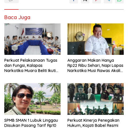
Baca Juga
Perkuat Pelaksanaan Tugas
Anggaran Makan Hanya
dan Fungsi, Kalapas
Rp22 Ribu Sehari, Napi Lapas
Narkotika Muara Beliti Ikuti
Narkotika Musi Rawas Akali
Penguatan Tusi di Kanwil
dengan Berladang
Ditjenpas Sumsel
SPMB SMAN 1 Lubuk Linggau
Perkuat Kinerja Penegakan
Diisukan Pasang Tarif Rp10
Hukum, Kajati Babel Resmi