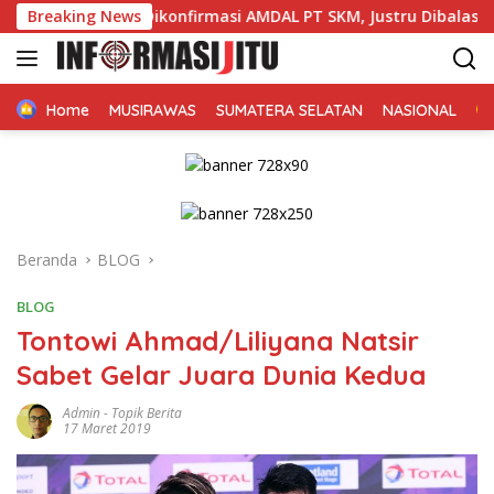
Langsung
Breaking News
Dikonfirmasi AMDAL PT SKM, Justru Dibalas Jawaban ‘M
ke
konten
Home
MUSIRAWAS
SUMATERA SELATAN
NASIONAL
Beranda
BLOG
BLOG
Tontowi Ahmad/Liliyana Natsir
Sabet Gelar Juara Dunia Kedua
Admin
-
Topik Berita
17 Maret 2019