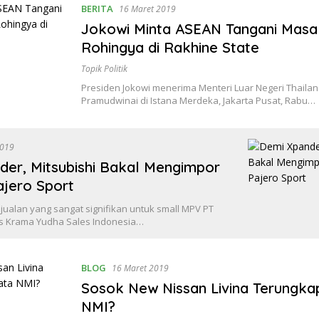
BERITA
16 Maret 2019
Jokowi Minta ASEAN Tangani Masa
Rohingya di Rakhine State
Topik Politik
Presiden Jokowi menerima Menteri Luar Negeri Thaila
Pramudwinai di Istana Merdeka, Jakarta Pusat, Rabu…
2019
der, Mitsubishi Bakal Mengimpor
ajero Sport
ualan yang sangat signifikan untuk small MPV PT
rs Krama Yudha Sales Indonesia…
BLOG
16 Maret 2019
Sosok New Nissan Livina Terungka
NMI?