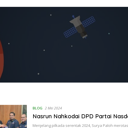
BLOG
2 Mei 2024
Nasrun Nahkodai DPD Partai Nas
Menjelang pilkada serentak 2024, Surya Paloh merota