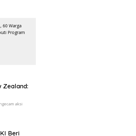
 Zealand:
engecam aksi
KI Beri