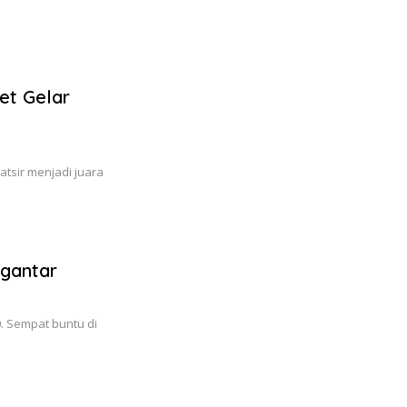
et Gelar
tsir menjadi juara
ngantar
. Sempat buntu di