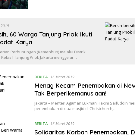
 2019
sih, 60 Warga Tanjung Priok Ikuti
adat Karya
terian Perhubungan (Kemenhub) melalui Distrik
) Kelas I Tanjung Priok Jakarta menggelar…
BERITA
16 Maret 2019
Menag Kecam Penembakan di New
Tak Berperikemanusiaan!
Jakarta – Menteri Agaman Lukman Hakim Saifuddin m
penembakan di dua masjid di Christchurch,…
BERITA
16 Maret 2019
Solidaritas Korban Penembakan, D