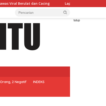
dan Cacing
Lapas Narkotika Muara Beliti dan Kemenag
tutup
Orang, 2 Negatif
INDEKS