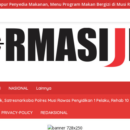
an, Menu Program Makan Bergizi di Musi Rawas Viral Berulat 
N
NASIONAL
Lainnya
, Satresnarkoba Polres Musi Rawas Penyidikan 1 Pelaku, Rehab 10 
PRIVACY-POLICY
REDAKSIONAL