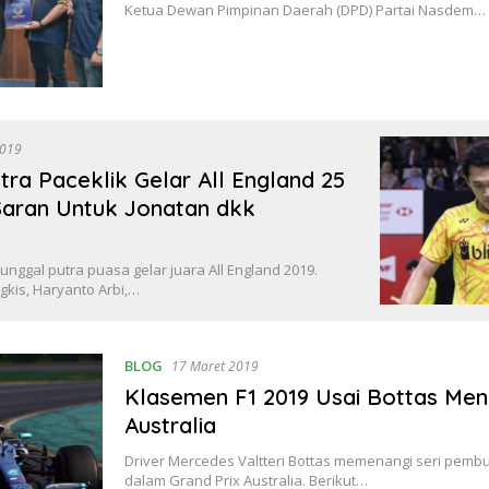
Ketua Dewan Pimpinan Daerah (DPD) Partai Nasdem…
2019
tra Paceklik Gelar All England 25
 Saran Untuk Jonatan dkk
unggal putra puasa gelar juara All England 2019.
kis, Haryanto Arbi,…
BLOG
17 Maret 2019
Klasemen F1 2019 Usai Bottas Men
Australia
Driver Mercedes Valtteri Bottas memenangi seri pemb
dalam Grand Prix Australia. Berikut…