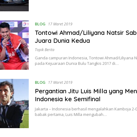
BLOG
17 Maret 2019
Tontowi Ahmad/Liliyana Natsir Sab
Juara Dunia Kedua
Topik Berita
Ganda campuran Indonesia, Tontowi Ahmad/Liliyana Na
pada Kejuaraan Dunia Bulu Tangkis 2017 di…
BLOG
17 Maret 2019
Pergantian Jitu Luis Milla yang Me
Indonesia ke Semifinal
Jakarta – Indonesia berhasil mengalahkan Kamboja 2-0
babak pertama, Luis Milla mengubah…