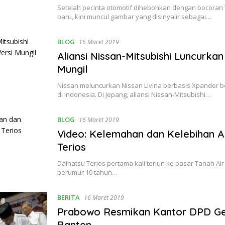
Setelah pecinta otomotif dihebohkan dengan bocoran
baru, kini muncul gambar yang disinyalir sebagai…
BLOG
16 Maret 2019
Aliansi Nissan-Mitsubishi Luncurkan 
Mungil
Nissan meluncurkan Nissan Livina berbasis Xpander b
di Indonesia. Di Jepang, aliansi Nissan-Mitsubishi…
BLOG
16 Maret 2019
Video: Kelemahan dan Kelebihan A
Terios
Daihatsu Terios pertama kali terjun ke pasar Tanah Air
berumur 10 tahun…
BERITA
16 Maret 2019
Prabowo Resmikan Kantor DPD Ger
Banten