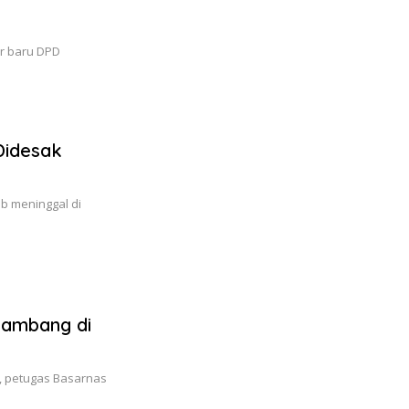
r baru DPD
Didesak
ib meninggal di
gambang di
, petugas Basarnas