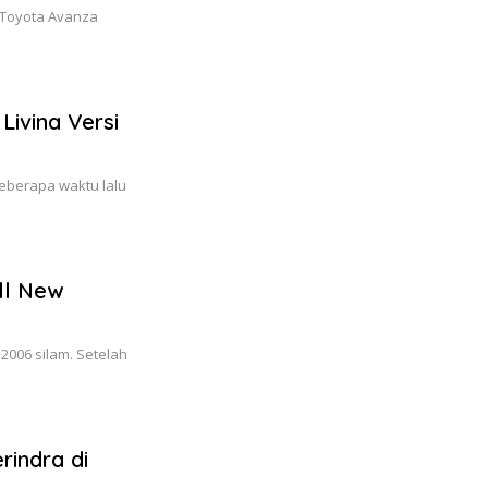
 Toyota Avanza
Livina Versi
eberapa waktu lalu
ll New
 2006 silam. Setelah
indra di