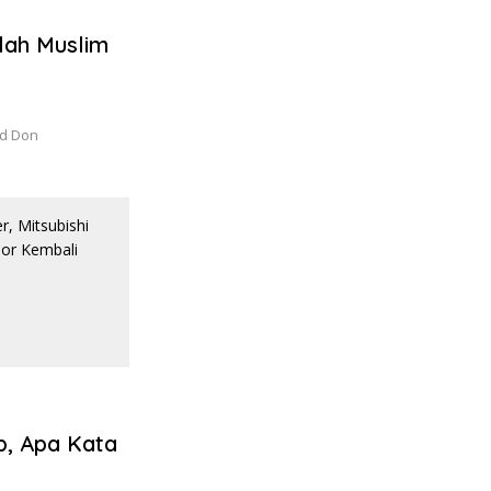
lah Muslim
nd Don
p, Apa Kata