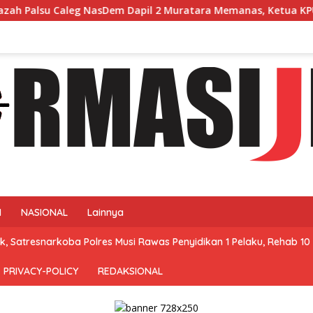
 Dapil 2 Muratara Memanas, Ketua KPU Memilih Enggan Bersua
N
NASIONAL
Lainnya
, Satresnarkoba Polres Musi Rawas Penyidikan 1 Pelaku, Rehab 10 
PRIVACY-POLICY
REDAKSIONAL