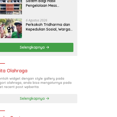
Sistem Bagi Hasil
Pengelolaan Mess
Silampari Pertanyakan
Publik ??
6 Agustus 2026
Perkokoh Tridharma dan
Kepedulian Sosial, Warga
Desa Suka Karya Kembali
Gelar Gotong Royong
Selengkapnya
ita Olahraga
contoh widget dengan style gallery pada
gori olahraga, anda bisa mengaturnya pada
et recent post wpberita.
Selengkapnya