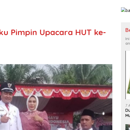
B
ku Pimpin Upacara HUT ke-
In
an
7 
Du
Mu
En