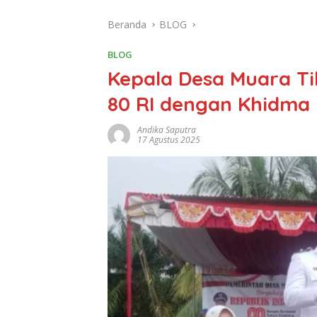
Beranda
BLOG
BLOG
Kepala Desa Muara Ti
80 RI dengan Khidma
Andika Saputra
17 Agustus 2025