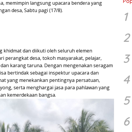
Pop
isa, memimpin langsung upacara bendera yang
ngan desa, Sabtu pagi (17/8).
1
2
 khidmat dan diikuti oleh seluruh elemen
3
ri perangkat desa, tokoh masyarakat, pelajar,
K dan karang taruna. Dengan mengenakan seragam
isa bertindak sebagai inspektur upacara dan
4
at yang menekankan pentingnya persatuan,
yong, serta menghargai jasa para pahlawan yang
an kemerdekaan bangsa.
5
6