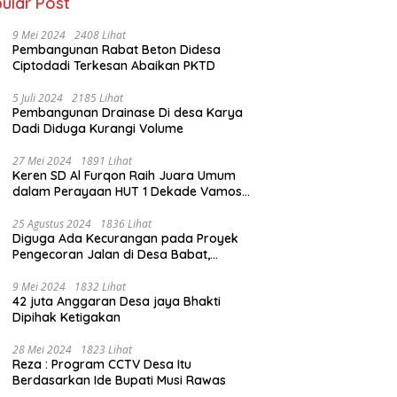
ular Post
9 Mei 2024
2408 Lihat
Pembangunan Rabat Beton Didesa
Ciptodadi Terkesan Abaikan PKTD
5 Juli 2024
2185 Lihat
Pembangunan Drainase Di desa Karya
Dadi Diduga Kurangi Volume
27 Mei 2024
1891 Lihat
Keren SD Al Furqon Raih Juara Umum
dalam Perayaan HUT 1 Dekade Vamos
Pramatsa
25 Agustus 2024
1836 Lihat
Diguga Ada Kecurangan pada Proyek
Pengecoran Jalan di Desa Babat,
Kecamatan STL Ulu Terawas
9 Mei 2024
1832 Lihat
42 juta Anggaran Desa jaya Bhakti
Dipihak Ketigakan
28 Mei 2024
1823 Lihat
Reza : Program CCTV Desa Itu
Berdasarkan Ide Bupati Musi Rawas