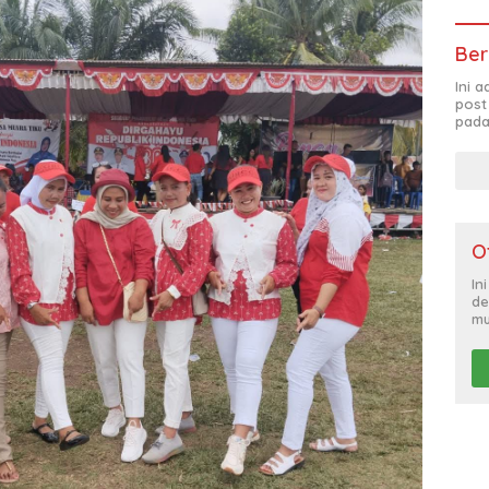
Ber
Ini 
post
pada
O
In
de
mu