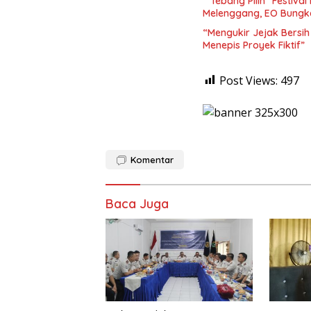
“Tebang Pilih” Festiva
Melenggang, EO Bung
“Mengukir Jejak Bersi
Menepis Proyek Fiktif”
Post Views:
497
Komentar
Baca Juga