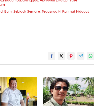
l Ramadan Lubuklinggau: Alun-Alun Ditutup, TOM
kam
h di Bumi Sebiduk Semare: Tegasnya H. Rahmat Hidayat