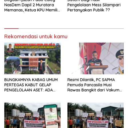
NasDem Dapil 2 Muratara
Pengelolaan Mess Silampari
Memanas, Ketua KPU Memilih
Pertanyakan Publik ??
Enggan Bersuara
Rekomendasi untuk kamu
BUNGKAMNYA KABAG UMUM
Resmi Dilantik, PC SAPMA
PERTEGAS KABUT GELAP
Pemuda Pancasila Musi
PENGELOLAAN ASET: ADA
Rawas Bangkit dari Vakum
APA DIBALIK MES SILAMPARI
dan Siap Mengabdi
LUBUKLINGGAU?