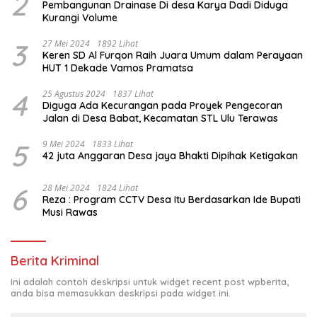
2
Pembangunan Drainase Di desa Karya Dadi Diduga
Kurangi Volume
3
27 Mei 2024
1892 Lihat
Keren SD Al Furqon Raih Juara Umum dalam Perayaan
HUT 1 Dekade Vamos Pramatsa
4
25 Agustus 2024
1837 Lihat
Diguga Ada Kecurangan pada Proyek Pengecoran
Jalan di Desa Babat, Kecamatan STL Ulu Terawas
5
9 Mei 2024
1833 Lihat
42 juta Anggaran Desa jaya Bhakti Dipihak Ketigakan
6
28 Mei 2024
1824 Lihat
Reza : Program CCTV Desa Itu Berdasarkan Ide Bupati
Musi Rawas
Berita Kriminal
Ini adalah contoh deskripsi untuk widget recent post wpberita,
anda bisa memasukkan deskripsi pada widget ini.