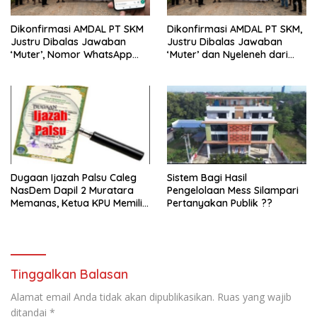
Dikonfirmasi AMDAL PT SKM
Dikonfirmasi AMDAL PT SKM,
Justru Dibalas Jawaban
Justru Dibalas Jawaban
‘Muter’, Nomor WhatsApp
‘Muter’ dan Nyeleneh dari
Jurnalis Kini Malah Diblokir
Manajemen
Dugaan Ijazah Palsu Caleg
Sistem Bagi Hasil
NasDem Dapil 2 Muratara
Pengelolaan Mess Silampari
Memanas, Ketua KPU Memilih
Pertanyakan Publik ??
Enggan Bersuara
Tinggalkan Balasan
Alamat email Anda tidak akan dipublikasikan.
Ruas yang wajib
ditandai
*