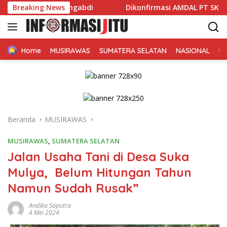
Langsung
 Siap Mengabdi
Breaking News
Dikonfirmasi AMDAL PT SKM Justru Dibal
ke
konten
Home
MUSIRAWAS
SUMATERA SELATAN
NASIONAL
Beranda
MUSIRAWAS
MUSIRAWAS
,
SUMATERA SELATAN
Jalan Usaha Tani di Desa Suka
Mulya, Belum Hitungan Tahun
Namun Sudah Rusak”
Andika Saputra
4 Mei 2024