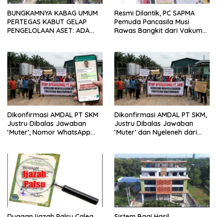
BUNGKAMNYA KABAG UMUM
Resmi Dilantik, PC SAPMA
PERTEGAS KABUT GELAP
Pemuda Pancasila Musi
PENGELOLAAN ASET: ADA
Rawas Bangkit dari Vakum
APA DIBALIK MES SILAMPARI
dan Siap Mengabdi
LUBUKLINGGAU?
Dikonfirmasi AMDAL PT SKM
Dikonfirmasi AMDAL PT SKM,
Justru Dibalas Jawaban
Justru Dibalas Jawaban
‘Muter’, Nomor WhatsApp
‘Muter’ dan Nyeleneh dari
Jurnalis Kini Malah Diblokir
Manajemen
Dugaan Ijazah Palsu Caleg
Sistem Bagi Hasil