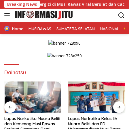
Langsung
m Makan Bergizi di Musi Rawas Viral Berulat dan Cacing
Breaking News
ke
konten
Home
MUSIRAWAS
SUMATERA SELATAN
NASIONAL
Daihatsu
Lapas Narkotika Muara Beliti
Lapas Narkotika Kelas IIA
dan Kemenag Musi Rawas
Muara Beliti dan PD
Perkuat Sinergitas Demi
Muhammadiyah Musi Rawas