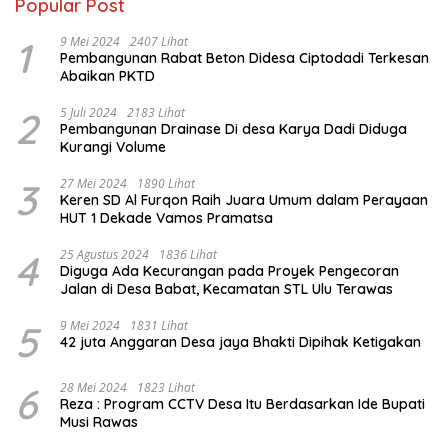
Popular Post
1
9 Mei 2024
2407 Lihat
Pembangunan Rabat Beton Didesa Ciptodadi Terkesan
Abaikan PKTD
2
5 Juli 2024
2183 Lihat
Pembangunan Drainase Di desa Karya Dadi Diduga
Kurangi Volume
3
27 Mei 2024
1890 Lihat
Keren SD Al Furqon Raih Juara Umum dalam Perayaan
HUT 1 Dekade Vamos Pramatsa
4
25 Agustus 2024
1836 Lihat
Diguga Ada Kecurangan pada Proyek Pengecoran
Jalan di Desa Babat, Kecamatan STL Ulu Terawas
5
9 Mei 2024
1831 Lihat
42 juta Anggaran Desa jaya Bhakti Dipihak Ketigakan
6
28 Mei 2024
1823 Lihat
Reza : Program CCTV Desa Itu Berdasarkan Ide Bupati
Musi Rawas