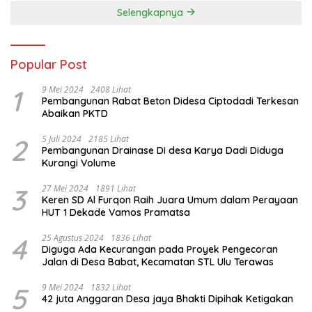
Selengkapnya
Popular Post
1
9 Mei 2024
2408 Lihat
Pembangunan Rabat Beton Didesa Ciptodadi Terkesan
Abaikan PKTD
2
5 Juli 2024
2185 Lihat
Pembangunan Drainase Di desa Karya Dadi Diduga
Kurangi Volume
3
27 Mei 2024
1891 Lihat
Keren SD Al Furqon Raih Juara Umum dalam Perayaan
HUT 1 Dekade Vamos Pramatsa
4
25 Agustus 2024
1836 Lihat
Diguga Ada Kecurangan pada Proyek Pengecoran
Jalan di Desa Babat, Kecamatan STL Ulu Terawas
5
9 Mei 2024
1832 Lihat
42 juta Anggaran Desa jaya Bhakti Dipihak Ketigakan