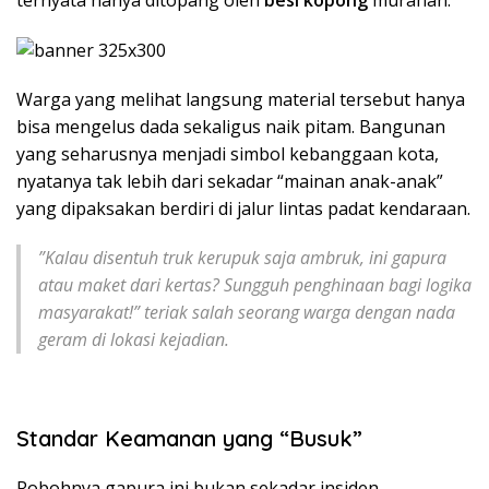
​Warga yang melihat langsung material tersebut hanya
bisa mengelus dada sekaligus naik pitam. Bangunan
yang seharusnya menjadi simbol kebanggaan kota,
nyatanya tak lebih dari sekadar “mainan anak-anak”
yang dipaksakan berdiri di jalur lintas padat kendaraan.
​”Kalau disentuh truk kerupuk saja ambruk, ini gapura
atau maket dari kertas? Sungguh penghinaan bagi logika
masyarakat!” teriak salah seorang warga dengan nada
geram di lokasi kejadian.
​Standar Keamanan yang “Busuk”
​Robohnya gapura ini bukan sekadar insiden