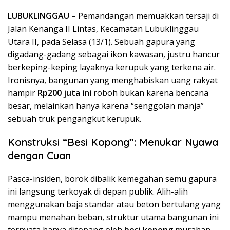
LUBUKLINGGAU
– Pemandangan memuakkan tersaji di
Jalan Kenanga II Lintas, Kecamatan Lubuklinggau
Utara II, pada Selasa (13/1). Sebuah gapura yang
digadang-gadang sebagai ikon kawasan, justru hancur
berkeping-keping layaknya kerupuk yang terkena air.
Ironisnya, bangunan yang menghabiskan uang rakyat
hampir
Rp200 juta
ini roboh bukan karena bencana
besar, melainkan hanya karena “senggolan manja”
sebuah truk pengangkut kerupuk.
​Konstruksi “Besi Kopong”: Menukar Nyawa
dengan Cuan
​Pasca-insiden, borok dibalik kemegahan semu gapura
ini langsung terkoyak di depan publik. Alih-alih
menggunakan baja standar atau beton bertulang yang
mampu menahan beban, struktur utama bangunan ini
ternyata hanya ditopang oleh
besi kopong
murahan.