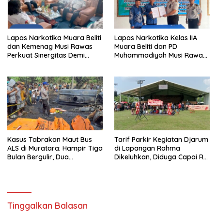
Lapas Narkotika Muara Beliti
Lapas Narkotika Kelas IIA
dan Kemenag Musi Rawas
Muara Beliti dan PD
Perkuat Sinergitas Demi
Muhammadiyah Musi Rawas
Optimalisasi Pembinaan
Resmikan PKS Tahun 2026
Rohani Warga Binaan
Kasus Tabrakan Maut Bus
Tarif Parkir Kegiatan Djarum
ALS di Muratara: Hampir Tiga
di Lapangan Rahma
Bulan Bergulir, Dua
Dikeluhkan, Diduga Capai Rp
Tersangka Ditetapkan, Publik
10 Ribu dan Gunakan
Tagih Ketegasan Hukum
Fasilitas Sekolah
Tinggalkan Balasan