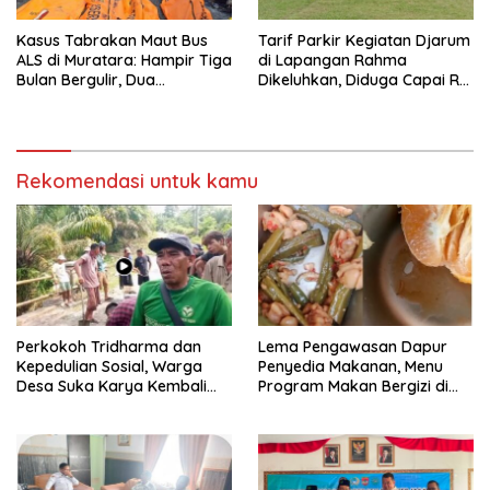
Kasus Tabrakan Maut Bus
Tarif Parkir Kegiatan Djarum
ALS di Muratara: Hampir Tiga
di Lapangan Rahma
Bulan Bergulir, Dua
Dikeluhkan, Diduga Capai Rp
Tersangka Ditetapkan, Publik
10 Ribu dan Gunakan
Tagih Ketegasan Hukum
Fasilitas Sekolah
Rekomendasi untuk kamu
Perkokoh Tridharma dan
Lema Pengawasan Dapur
Kepedulian Sosial, Warga
Penyedia Makanan, Menu
Desa Suka Karya Kembali
Program Makan Bergizi di
Gelar Gotong Royong
Musi Rawas Viral Berulat dan
Cacing