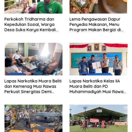
Perkokoh Tridharma dan
Lema Pengawasan Dapur
Kepedulian Sosial, Warga
Penyedia Makanan, Menu
Desa Suka Karya Kembali
Program Makan Bergizi di
Gelar Gotong Royong
Musi Rawas Viral Berulat dan
Cacing
Lapas Narkotika Muara Beliti
Lapas Narkotika Kelas IIA
dan Kemenag Musi Rawas
Muara Beliti dan PD
Perkuat Sinergitas Demi
Muhammadiyah Musi Rawas
Optimalisasi Pembinaan
Resmikan PKS Tahun 2026
Rohani Warga Binaan