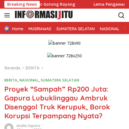
Langsung
i Gelar Gotong Royong
Breaking News
Lema Pengawasan Dapur Penyedi
ke
konten
Home
MUSIRAWAS
SUMATERA SELATAN
NASIONAL
Beranda
BERITA
BERITA
,
NASIONAL
,
SUMATERA SELATAN
Proyek “Sampah” Rp200 Juta:
Gapura Lubuklinggau Ambruk
Disenggol Truk Kerupuk, Borok
Korupsi Terpampang Nyata?
Andika Saputra