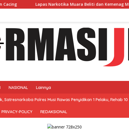
Narkotika Muara Beliti dan Kemenag Musi Rawas Perkuat Sine
N
NASIONAL
Lainnya
, Satresnarkoba Polres Musi Rawas Penyidikan 1 Pelaku, Rehab 10 
PRIVACY-POLICY
REDAKSIONAL