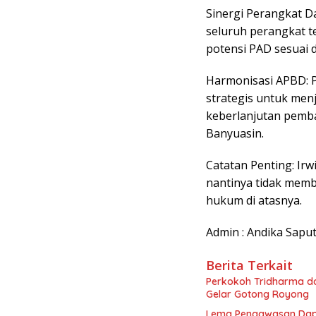
​Sinergi Perangkat 
seluruh perangkat 
potensi PAD sesuai 
​Harmonisasi APBD: P
strategis untuk me
keberlanjutan pemb
Banyuasin.
​Catatan Penting: Ir
nantinya tidak memb
hukum di atasnya.
Admin : Andika Sapu
Berita Terkait
Perkokoh Tridharma da
Gelar Gotong Royong
Lema Pengawasan Dapu