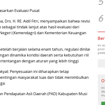
5
asarkan Evaluasi Pusat
6
ba, Drs. H. RE. Aidil Fitri, menyampaikan bahwa revisi
n sebagai tindak lanjut atas hasil evaluasi dari
Negeri (Kemendagri) dan Kementerian Keuangan
Ber
Ini 
etelah berjalan selama enam tahun, regulasi dinilai
post
pada
ngan dinamika kondisi daerah serta kebutuhan riil
rtentangan dengan aturan yang lebih tinggi.
kyat: Penyesuaian ini diharapkan tetap
ntingan masyarakat luas dan tidak menimbulkan
O
ga.
In
de
an Pendapatan Asli Daerah (PAD) Kabupaten Musi
mu