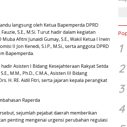
dipandu langsung oleh Ketua Bapemperda DPRD
Fauzie, S.E., M.Si. Turut hadir dalam kegiatan
Pop
Muba Afitni Junaidi Gumay, S.E., Wakil Ketua I Irwin
1
Komisi II Jon Kenedi, S.I.P., M.Si., serta anggota DPRD
am Bapemperda.
2
f, hadir Asisten I Bidang Kesejahteraan Rakyat Setda
.E., M.M., Ph.D., C.M.A., Asisten III Bidang
. H. RE. Aidil Fitri, serta jajaran kepala perangkat
3
embahasan Raperda
4
rsebut, sejumlah pejabat daerah memberikan
tan penting mengenai urgensi perubahan regulasi