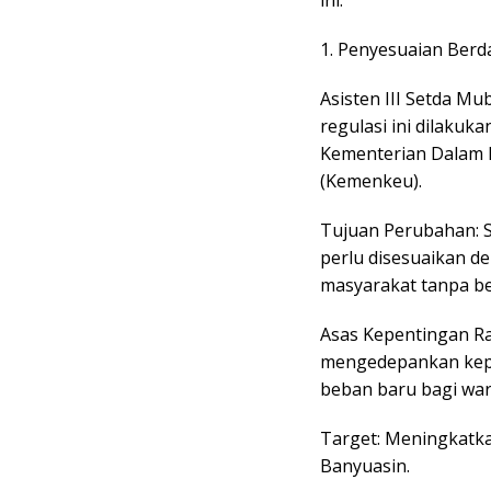
​1. Penyesuaian Berd
​Asisten III Setda Mu
regulasi ini dilakuka
Kementerian Dalam 
(Kemenkeu).
​Tujuan Perubahan: S
perlu disesuaikan de
masyarakat tanpa be
​Asas Kepentingan Ra
mengedepankan kepe
beban baru bagi war
​Target: Meningkatk
Banyuasin.