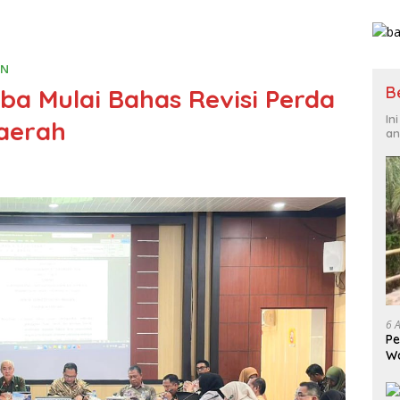
AN
B
a Mulai Bahas Revisi Perda
In
Daerah
an
6 
Pe
Wa
G