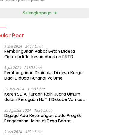
Selengkapnya
ular Post
9 Mei 2024
2407 Lihat
Pembangunan Rabat Beton Didesa
Ciptodadi Terkesan Abaikan PKTD
5 Juli 2024
2183 Lihat
Pembangunan Drainase Di desa Karya
Dadi Diduga Kurangi Volume
27 Mei 2024
1890 Lihat
Keren SD Al Furqon Raih Juara Umum
dalam Perayaan HUT 1 Dekade Vamos
Pramatsa
25 Agustus 2024
1836 Lihat
Diguga Ada Kecurangan pada Proyek
Pengecoran Jalan di Desa Babat,
Kecamatan STL Ulu Terawas
9 Mei 2024
1831 Lihat