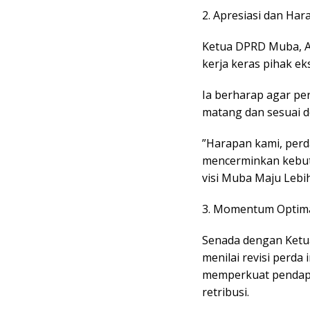
​2. Apresiasi dan Har
​Ketua DPRD Muba, A
kerja keras pihak ek
​Ia berharap agar pe
matang dan sesuai 
​”Harapan kami, per
mencerminkan kebut
visi Muba Maju Lebih
​3. Momentum Optim
​Senada dengan Ketu
menilai revisi perd
memperkuat pendapat
retribusi.