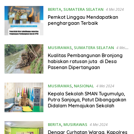
BERITA
,
SUMATERA SELATAN
4 Mei 2024
Pemkot Linggau Mendapatkan
penghargaan Terbaik
MUSIRAWAS
,
SUMATERA SELATAN
4 Mei
2024
Kualitas Pembangunan Bronjong
habiskan ratusan juta di Desa
Pasenan Dipertanyaan
MUSIRAWAS
,
NASIONAL
4 Mei 2024
Kepala Sekolah SMAN Tugumulyo,
Putra Sanjaya, Patut Dibanggakan
Didalam Memajukan Sekolah
BERITA
,
MUSIRAWAS
4 Mei 2024
Dengar Curhatan Warga, Kapolres