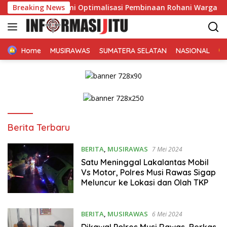
Langsung
rgitas Demi Optimalisasi Pembinaan Rohani Warga Binaan
Breaking News
ke
konten
Home
MUSIRAWAS
SUMATERA SELATAN
NASIONAL
informasijitu.com
Berita Terbaru
BERITA
,
MUSIRAWAS
7 Mei 2024
Satu Meninggal Lakalantas Mobil
Vs Motor, Polres Musi Rawas Sigap
Meluncur ke Lokasi dan Olah TKP
BERITA
,
MUSIRAWAS
6 Mei 2024
Dikawal Polres Musi Rawas, Berkas