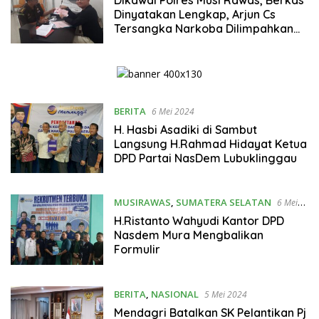
Dinyatakan Lengkap, Arjun Cs
Tersangka Narkoba Dilimpahkan
Ke JPU
BERITA
6 Mei 2024
H. Hasbi Asadiki di Sambut
Langsung H.Rahmad Hidayat Ketua
DPD Partai NasDem Lubuklinggau
MUSIRAWAS
,
SUMATERA SELATAN
6 Mei
2024
H.Ristanto Wahyudi Kantor DPD
Nasdem Mura Mengbalikan
Formulir
BERITA
,
NASIONAL
5 Mei 2024
Mendagri Batalkan SK Pelantikan Pj