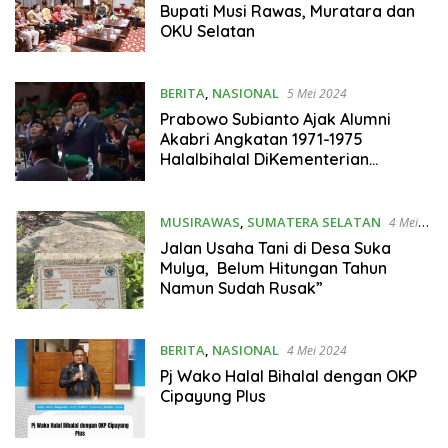
Bupati Musi Rawas, Muratara dan
OKU Selatan
BERITA
,
NASIONAL
5 Mei 2024
Prabowo Subianto Ajak Alumni
Akabri Angkatan 1971-1975
Halalbihalal DiKementerian
Pertahanan
MUSIRAWAS
,
SUMATERA SELATAN
4 Mei
2024
Jalan Usaha Tani di Desa Suka
Mulya, Belum Hitungan Tahun
Namun Sudah Rusak”
BERITA
,
NASIONAL
4 Mei 2024
Pj Wako Halal Bihalal dengan OKP
Cipayung Plus