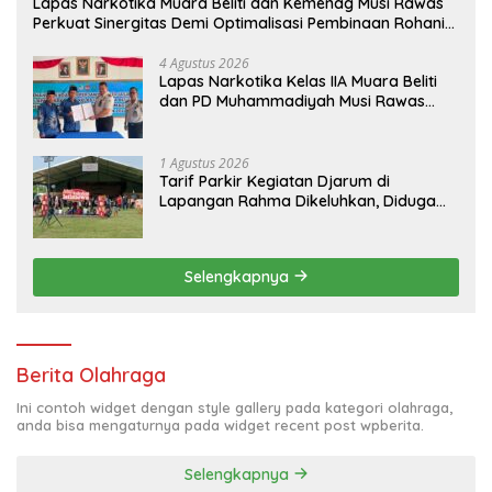
Lapas Narkotika Muara Beliti dan Kemenag Musi Rawas
Perkuat Sinergitas Demi Optimalisasi Pembinaan Rohani
Warga Binaan
4 Agustus 2026
Lapas Narkotika Kelas IIA Muara Beliti
dan PD Muhammadiyah Musi Rawas
Resmikan PKS Tahun 2026
1 Agustus 2026
Tarif Parkir Kegiatan Djarum di
Lapangan Rahma Dikeluhkan, Diduga
Capai Rp 10 Ribu dan Gunakan Fasilitas
Sekolah
Selengkapnya
Berita Olahraga
Ini contoh widget dengan style gallery pada kategori olahraga,
anda bisa mengaturnya pada widget recent post wpberita.
Selengkapnya