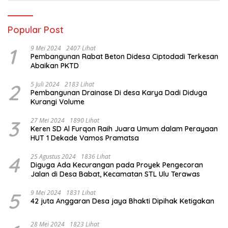
Popular Post
1
9 Mei 2024
2407 Lihat
Pembangunan Rabat Beton Didesa Ciptodadi Terkesan
Abaikan PKTD
2
5 Juli 2024
2183 Lihat
Pembangunan Drainase Di desa Karya Dadi Diduga
Kurangi Volume
3
27 Mei 2024
1890 Lihat
Keren SD Al Furqon Raih Juara Umum dalam Perayaan
HUT 1 Dekade Vamos Pramatsa
4
25 Agustus 2024
1836 Lihat
Diguga Ada Kecurangan pada Proyek Pengecoran
Jalan di Desa Babat, Kecamatan STL Ulu Terawas
5
9 Mei 2024
1831 Lihat
42 juta Anggaran Desa jaya Bhakti Dipihak Ketigakan
28 Mei 2024
1823 Lihat