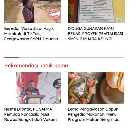
Beredar Video Siswi Asyik
DIDUGA GUNAKAN KAYU
Merokok di TikTok,
BEKAS, PROYEK REVITALISASI
Pengawasan SMPN 2 Muara
SMPN 2 MUARA KELINGI
Kelingi ,Terkesan Lemah
SENILAI RP 1,7 MILIAR
DISOROT
Rekomendasi untuk kamu
Resmi Dilantik, PC SAPMA
Lema Pengawasan Dapur
Pemuda Pancasila Musi
Penyedia Makanan, Menu
Rawas Bangkit dari Vakum
Program Makan Bergizi di
dan Siap Mengabdi
Musi Rawas Viral Berulat dan