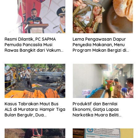
Resmi Dilantik, PC SAPMA
Lema Pengawasan Dapur
Pemuda Pancasila Musi
Penyedia Makanan, Menu
Rawas Bangkit dari Vakum
Program Makan Bergizi di
dan Siap Mengabdi
Musi Rawas Viral Berulat dan
Cacing
Kasus Tabrakan Maut Bus
Produktif dan Bernilai
ALS di Muratara: Hampir Tiga
Ekonomi, Giatja Lapas
Bulan Bergulir, Dua
Narkotika Muara Beliti
Tersangka Ditetapkan, Publik
Kembangkan Budidaya
Tagih Ketegasan Hukum
Cabai