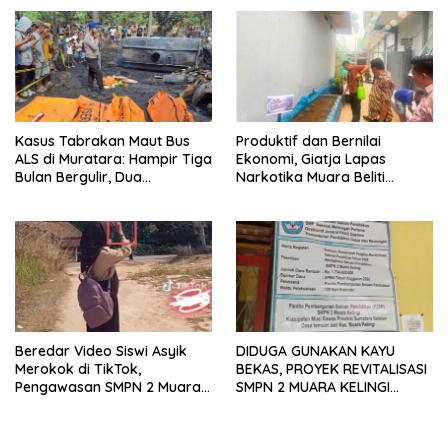
Cacing
Kasus Tabrakan Maut Bus
Produktif dan Bernilai
ALS di Muratara: Hampir Tiga
Ekonomi, Giatja Lapas
Bulan Bergulir, Dua
Narkotika Muara Beliti
Tersangka Ditetapkan, Publik
Kembangkan Budidaya
Tagih Ketegasan Hukum
Cabai
Beredar Video Siswi Asyik
DIDUGA GUNAKAN KAYU
Merokok di TikTok,
BEKAS, PROYEK REVITALISASI
Pengawasan SMPN 2 Muara
SMPN 2 MUARA KELINGI
Kelingi ,Terkesan Lemah
SENILAI RP 1,7 MILIAR
DISOROT