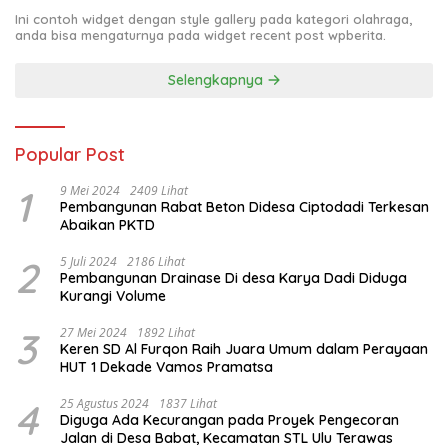
Ini contoh widget dengan style gallery pada kategori olahraga,
anda bisa mengaturnya pada widget recent post wpberita.
Selengkapnya
Popular Post
1
9 Mei 2024
2409 Lihat
Pembangunan Rabat Beton Didesa Ciptodadi Terkesan
Abaikan PKTD
2
5 Juli 2024
2186 Lihat
Pembangunan Drainase Di desa Karya Dadi Diduga
Kurangi Volume
3
27 Mei 2024
1892 Lihat
Keren SD Al Furqon Raih Juara Umum dalam Perayaan
HUT 1 Dekade Vamos Pramatsa
4
25 Agustus 2024
1837 Lihat
Diguga Ada Kecurangan pada Proyek Pengecoran
Jalan di Desa Babat, Kecamatan STL Ulu Terawas