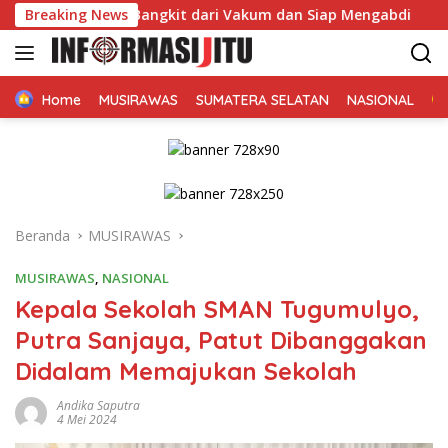
Langsung
i Rawas Bangkit dari Vakum dan Siap Mengabdi
Breaking News
Dikonfi
ke
konten
Home
MUSIRAWAS
SUMATERA SELATAN
NASIONAL
Beranda
MUSIRAWAS
MUSIRAWAS
,
NASIONAL
Kepala Sekolah SMAN Tugumulyo,
Putra Sanjaya, Patut Dibanggakan
Didalam Memajukan Sekolah
Andika Saputra
4 Mei 2024