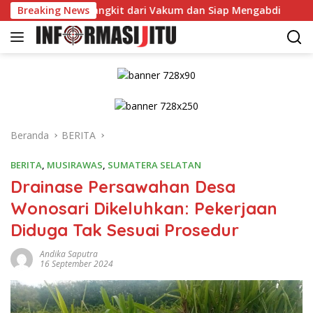
Langsung
Rawas Bangkit dari Vakum dan Siap Mengabdi
Breaking News
Dikonfir
ke
konten
Beranda
BERITA
BERITA
,
MUSIRAWAS
,
SUMATERA SELATAN
Drainase Persawahan Desa
Wonosari Dikeluhkan: Pekerjaan
Diduga Tak Sesuai Prosedur
Andika Saputra
16 September 2024