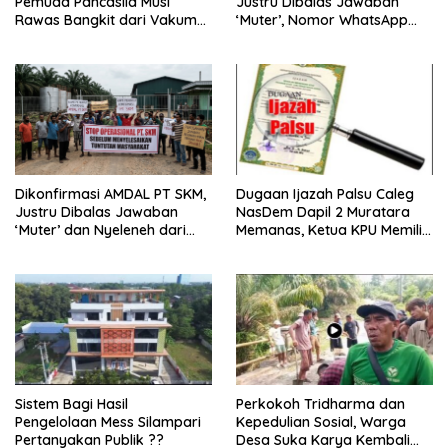
Pemuda Pancasila Musi
Justru Dibalas Jawaban
Rawas Bangkit dari Vakum
‘Muter’, Nomor WhatsApp
dan Siap Mengabdi
Jurnalis Kini Malah Diblokir
Dikonfirmasi AMDAL PT SKM,
Dugaan Ijazah Palsu Caleg
Justru Dibalas Jawaban
NasDem Dapil 2 Muratara
‘Muter’ dan Nyeleneh dari
Memanas, Ketua KPU Memilih
Manajemen
Enggan Bersuara
Sistem Bagi Hasil
Perkokoh Tridharma dan
Pengelolaan Mess Silampari
Kepedulian Sosial, Warga
Pertanyakan Publik ??
Desa Suka Karya Kembali