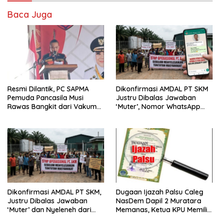
Baca Juga
Resmi Dilantik, PC SAPMA
Dikonfirmasi AMDAL PT SKM
Pemuda Pancasila Musi
Justru Dibalas Jawaban
Rawas Bangkit dari Vakum
‘Muter’, Nomor WhatsApp
dan Siap Mengabdi
Jurnalis Kini Malah Diblokir
Dikonfirmasi AMDAL PT SKM,
Dugaan Ijazah Palsu Caleg
Justru Dibalas Jawaban
NasDem Dapil 2 Muratara
‘Muter’ dan Nyeleneh dari
Memanas, Ketua KPU Memilih
Manajemen
Enggan Bersuara