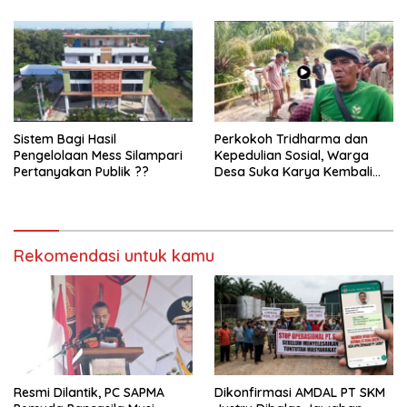
Sistem Bagi Hasil
Perkokoh Tridharma dan
Pengelolaan Mess Silampari
Kepedulian Sosial, Warga
Pertanyakan Publik ??
Desa Suka Karya Kembali
Gelar Gotong Royong
Rekomendasi untuk kamu
Resmi Dilantik, PC SAPMA
Dikonfirmasi AMDAL PT SKM