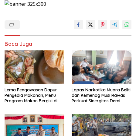
Baca Juga
Lema Pengawasan Dapur
Lapas Narkotika Muara Beliti
Penyedia Makanan, Menu
dan Kemenag Musi Rawas
Program Makan Bergizi di
Perkuat Sinergitas Demi
Musi Rawas Viral Berulat dan
Optimalisasi Pembinaan
Cacing
Rohani Warga Binaan