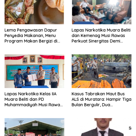
Lema Pengawasan Dapur
Lapas Narkotika Muara Beliti
Penyedia Makanan, Menu
dan Kemenag Musi Rawas
Program Makan Bergizi di
Perkuat Sinergitas Demi
Musi Rawas Viral Berulat dan
Optimalisasi Pembinaan
Cacing
Rohani Warga Binaan
Lapas Narkotika Kelas IIA
Kasus Tabrakan Maut Bus
Muara Beliti dan PD
ALS di Muratara: Hampir Tiga
Muhammadiyah Musi Rawas
Bulan Bergulir, Dua
Resmikan PKS Tahun 2026
Tersangka Ditetapkan, Publik
Tagih Ketegasan Hukum