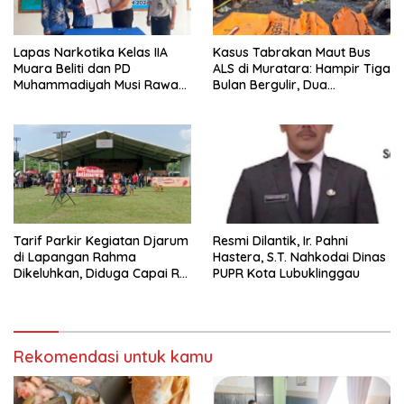
Lapas Narkotika Kelas IIA
Kasus Tabrakan Maut Bus
Muara Beliti dan PD
ALS di Muratara: Hampir Tiga
Muhammadiyah Musi Rawas
Bulan Bergulir, Dua
Resmikan PKS Tahun 2026
Tersangka Ditetapkan, Publik
Tagih Ketegasan Hukum
Tarif Parkir Kegiatan Djarum
Resmi Dilantik, Ir. Pahni
di Lapangan Rahma
Hastera, S.T. Nahkodai Dinas
Dikeluhkan, Diduga Capai Rp
PUPR Kota Lubuklinggau
10 Ribu dan Gunakan
Fasilitas Sekolah
Rekomendasi untuk kamu