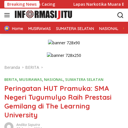
Langsung
t dan Cacing
Breaking News
Lapas Narkotika Muara Beliti dan Kemen
ke
konten
Home
MUSIRAWAS
SUMATERA SELATAN
NASIONAL
Beranda
BERITA
BERITA
,
MUSIRAWAS
,
NASIONAL
,
SUMATERA SELATAN
Peringatan HUT Pramuka: SMA
Negeri Tugumulyo Raih Prestasi
Gemilang di The Learning
University
Andika Saputra