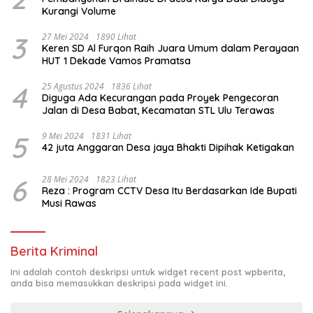
Kurangi Volume
3
27 Mei 2024
1890 Lihat
Keren SD Al Furqon Raih Juara Umum dalam Perayaan
HUT 1 Dekade Vamos Pramatsa
4
25 Agustus 2024
1836 Lihat
Diguga Ada Kecurangan pada Proyek Pengecoran
Jalan di Desa Babat, Kecamatan STL Ulu Terawas
5
9 Mei 2024
1831 Lihat
42 juta Anggaran Desa jaya Bhakti Dipihak Ketigakan
6
28 Mei 2024
1823 Lihat
Reza : Program CCTV Desa Itu Berdasarkan Ide Bupati
Musi Rawas
Berita Kriminal
Ini adalah contoh deskripsi untuk widget recent post wpberita,
anda bisa memasukkan deskripsi pada widget ini.