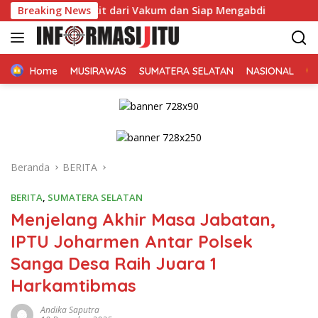
Langsung
as Bangkit dari Vakum dan Siap Mengabdi
Breaking News
Dikonfirmasi
ke
konten
Home
MUSIRAWAS
SUMATERA SELATAN
NASIONAL
Beranda
BERITA
BERITA
,
SUMATERA SELATAN
Menjelang Akhir Masa Jabatan,
IPTU Joharmen Antar Polsek
Sanga Desa Raih Juara 1
Harkamtibmas
Andika Saputra