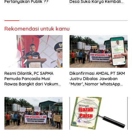
Pertanyakan Publik ??
Desa Suka Karya Kembali
Gelar Gotong Royong
Rekomendasi untuk kamu
Resmi Dilantik, PC SAPMA
Dikonfirmasi AMDAL PT SKM
Pemuda Pancasila Musi
Justru Dibalas Jawaban
Rawas Bangkit dari Vakum
‘Muter’, Nomor WhatsApp
dan Siap Mengabdi
Jurnalis Kini Malah Diblokir