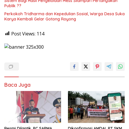
Sistem Bagi Hasil Pengelolaan Mess Silampari Pertanyakan
Publik ??
Perkokoh Tridharma dan Kepedulian Sosial, Warga Desa Suka
Karya Kembali Gelar Gotong Royong
Post Views:
114
Baca Juga
Resmi Dilantik, PC SAPMA
Dikonfirmasi AMDAL PT SKM