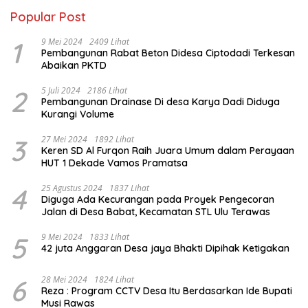
Popular Post
1
9 Mei 2024
2409 Lihat
Pembangunan Rabat Beton Didesa Ciptodadi Terkesan
Abaikan PKTD
2
5 Juli 2024
2186 Lihat
Pembangunan Drainase Di desa Karya Dadi Diduga
Kurangi Volume
3
27 Mei 2024
1892 Lihat
Keren SD Al Furqon Raih Juara Umum dalam Perayaan
HUT 1 Dekade Vamos Pramatsa
4
25 Agustus 2024
1837 Lihat
Diguga Ada Kecurangan pada Proyek Pengecoran
Jalan di Desa Babat, Kecamatan STL Ulu Terawas
5
9 Mei 2024
1833 Lihat
42 juta Anggaran Desa jaya Bhakti Dipihak Ketigakan
6
28 Mei 2024
1824 Lihat
Reza : Program CCTV Desa Itu Berdasarkan Ide Bupati
Musi Rawas