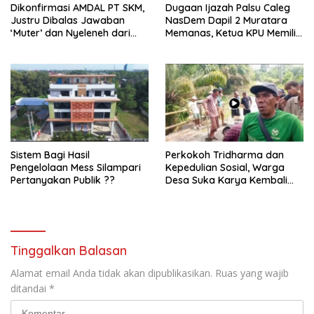
Dikonfirmasi AMDAL PT SKM,
Dugaan Ijazah Palsu Caleg
Justru Dibalas Jawaban
NasDem Dapil 2 Muratara
‘Muter’ dan Nyeleneh dari
Memanas, Ketua KPU Memilih
Manajemen
Enggan Bersuara
Sistem Bagi Hasil
Perkokoh Tridharma dan
Pengelolaan Mess Silampari
Kepedulian Sosial, Warga
Pertanyakan Publik ??
Desa Suka Karya Kembali
Gelar Gotong Royong
Tinggalkan Balasan
Alamat email Anda tidak akan dipublikasikan.
Ruas yang wajib
ditandai
*