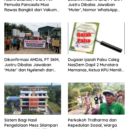
Pemuda Pancasila Musi
Justru Dibalas Jawaban
Rawas Bangkit dari Vakum
‘Muter’, Nomor WhatsApp
dan Siap Mengabdi
Jurnalis Kini Malah Diblokir
Dikonfirmasi AMDAL PT SKM,
Dugaan Ijazah Palsu Caleg
Justru Dibalas Jawaban
NasDem Dapil 2 Muratara
‘Muter’ dan Nyeleneh dari
Memanas, Ketua KPU Memilih
Manajemen
Enggan Bersuara
Sistem Bagi Hasil
Perkokoh Tridharma dan
Pengelolaan Mess Silampari
Kepedulian Sosial, Warga