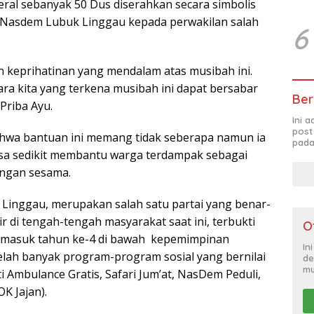
eral sebanyak 50 Dus diserahkan secara simbolis
 Nasdem Lubuk Linggau kepada perwakilan salah
6
keprihatinan yang mendalam atas musibah ini.
ra kita yang terkena musibah ini dapat bersabar
Ber
 Priba Ayu.
Ini 
post
wa bantuan ini memang tidak seberapa namun ia
pada
sa sedikit membantu warga terdampak sebagai
engan sesama.
inggau, merupakan salah satu partai yang benar-
r di tengah-tengah masyarakat saat ini, terbukti
O
h masuk tahun ke-4 di bawah kepemimpinan
In
elah banyak program-program sosial yang bernilai
de
mu
 Ambulance Gratis, Safari Jum’at, NasDem Peduli,
K Jajan).