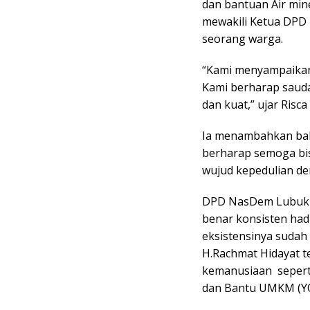
dan bantuan Air min
mewakili Ketua DPD
seorang warga.
“Kami menyampaikan 
Kami berharap sauda
dan kuat,” ujar Risca
Ia menambahkan bah
berharap semoga bi
wujud kepedulian d
DPD NasDem Lubuk L
benar konsisten hadi
eksistensinya suda
H.Rachmat Hidayat t
kemanusiaan seperti
dan Bantu UMKM (YO