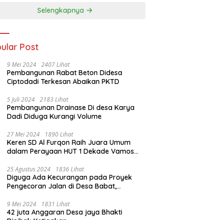
Selengkapnya
ular Post
9 Mei 2024
2407 Lihat
Pembangunan Rabat Beton Didesa
Ciptodadi Terkesan Abaikan PKTD
5 Juli 2024
2183 Lihat
Pembangunan Drainase Di desa Karya
Dadi Diduga Kurangi Volume
27 Mei 2024
1890 Lihat
Keren SD Al Furqon Raih Juara Umum
dalam Perayaan HUT 1 Dekade Vamos
Pramatsa
25 Agustus 2024
1836 Lihat
Diguga Ada Kecurangan pada Proyek
Pengecoran Jalan di Desa Babat,
Kecamatan STL Ulu Terawas
9 Mei 2024
1831 Lihat
42 juta Anggaran Desa jaya Bhakti