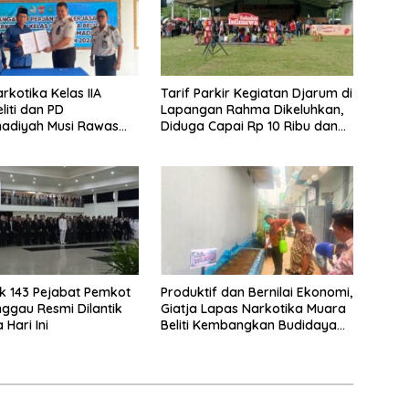
rkotika Kelas IIA
Tarif Parkir Kegiatan Djarum di
liti dan PD
Lapangan Rahma Dikeluhkan,
diyah Musi Rawas
Diduga Capai Rp 10 Ribu dan
n PKS Tahun 2026
Gunakan Fasilitas Sekolah
 143 Pejabat Pemkot
Produktif dan Bernilai Ekonomi,
nggau Resmi Dilantik
Giatja Lapas Narkotika Muara
 Hari Ini
Beliti Kembangkan Budidaya
Cabai