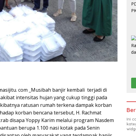
asijitu. com _Musibah banjir kembali terjadi di
akibat intensitas hujan yang cukup tinggi pada
Akibatnya ratusan rumah terkena dampak korban
Ber
terhadap korban bencana tersebut, H. Rachmat
Ini 
krab disapa Yoppy Karim melalui program Nasdem
kate
antuan berupa 1.100 nasi kotak pada Senin
widg
 disantap oleh masyarakat yang terdampak banjir.