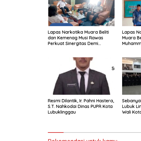
Lapas Na
Lapas Narkotika Muara Beliti
Muara Be
dan Kemenag Musi Rawas
Muhamma
Perkuat Sinergitas Demi
Resmika
Optimalisasi Pembinaan Rohani
Warga Binaan
Resmi Dilantik, Ir. Pahni Hastera,
Sebanyak
S.T. Nahkodai Dinas PUPR Kota
Lubuk Li
Lubuklinggau
Wali Kota