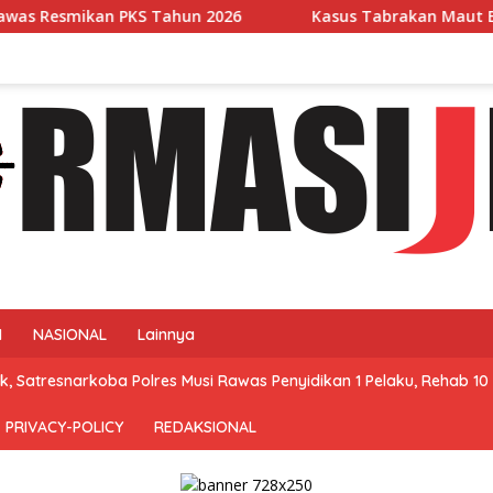
n 2026
Kasus Tabrakan Maut Bus ALS di Muratara: Hamp
N
NASIONAL
Lainnya
, Satresnarkoba Polres Musi Rawas Penyidikan 1 Pelaku, Rehab 10 
PRIVACY-POLICY
REDAKSIONAL