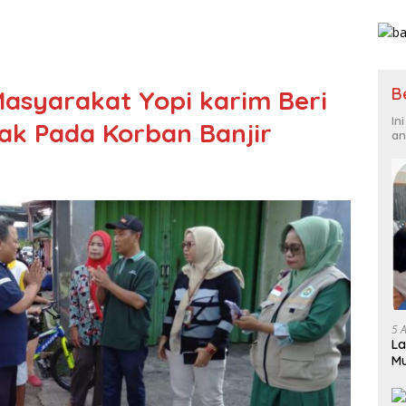
B
Masyarakat Yopi karim Beri
In
tak Pada Korban Banjir
an
5 
La
Mu
Op
Bi