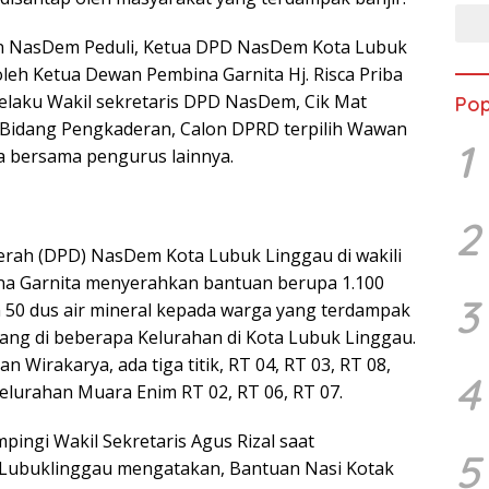
an NasDem Peduli, Ketua DPD NasDem Kota Lubuk
oleh Ketua Dewan Pembina Garnita Hj. Risca Priba
 selaku Wakil sekretaris DPD NasDem, Cik Mat
Pop
 Bidang Pengkaderan, Calon DPRD terpilih Wawan
1
ta bersama pengurus lainnya.
2
rah (DPD) NasDem Kota Lubuk Linggau di wakili
a Garnita menyerahkan bantuan berupa 1.100
3
n 50 dus air mineral kepada warga yang terdampak
ang di beberapa Kelurahan di Kota Lubuk Linggau.
n Wirakarya, ada tiga titik, RT 04, RT 03, RT 08,
4
lurahan Muara Enim RT 02, RT 06, RT 07.
mpingi Wakil Sekretaris Agus Rizal saat
5
 Lubuklinggau mengatakan, Bantuan Nasi Kotak