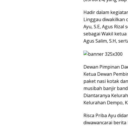
Hadir dalam kegiat
Linggau diwakilkan 
Ayu, S.E, Agus Rizal
sebagai Wakil ketua
Agus Salim, S.H, ser
Dewan Pimpinan Dae
Ketua Dewan Pembin
paket nasi kotak da
musibah banjir band
Diantaranya Keluraha
Kelurahan Dempo, Ke
Risca Priba Ayu dida
diwawancarai berita