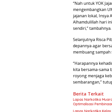
“Nah untuk YOK Jaja
mengembangkan UMKM
jajanan lokal, Insya
Alhamdulillah hari i
sendiri,” tambahnya.
Selanjutnya Risca P
depannya agar bers
membuang sampah 
“Harapannya kehadir
kita bersama-sama b
royong menjaga ke
sembarangan,” tutu
Berita Terkait
Lapas Narkotika Muara
Optimalisasi Pembinaa
Lapas Narkotika Kelas