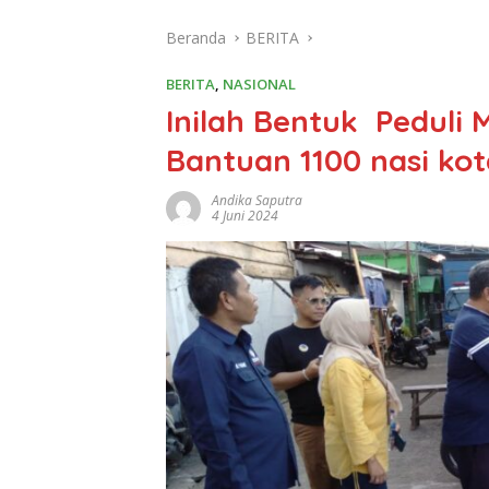
Beranda
BERITA
BERITA
,
NASIONAL
Inilah Bentuk Peduli 
Bantuan 1100 nasi ko
Andika Saputra
4 Juni 2024