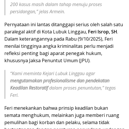
200 kasus masih dalam tahap menuju proses
persidangan,” jelas Armein.
Pernyataan ini lantas ditanggapi serius oleh salah satu
paralegal aktif di Kota Lubuk Linggau,
Feri Isrop, SH
.
Dalam keterangannya pada Rabu (9/10/2025), Feri
menilai tingginya angka kriminalitas perlu menjadi
refleksi penting bagi aparat penegak hukum,
khususnya Jaksa Penuntut Umum (JPU).
“Kami meminta Kejari Lubuk Linggau agar
mengutamakan profesionalisme dan pendekatan
Keadilan Restoratif
dalam proses penuntutan,” tegas
Feri.
Feri menekankan bahwa prinsip keadilan bukan
semata menghukum, melainkan juga memberi ruang
pemulihan bagi korban dan pelaku, selama tidak