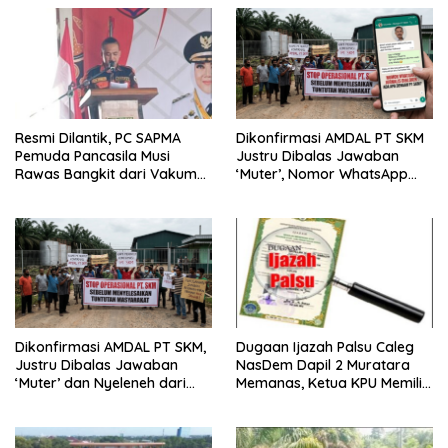
Resmi Dilantik, PC SAPMA
Dikonfirmasi AMDAL PT SKM
Pemuda Pancasila Musi
Justru Dibalas Jawaban
Rawas Bangkit dari Vakum
‘Muter’, Nomor WhatsApp
dan Siap Mengabdi
Jurnalis Kini Malah Diblokir
Dikonfirmasi AMDAL PT SKM,
Dugaan Ijazah Palsu Caleg
Justru Dibalas Jawaban
NasDem Dapil 2 Muratara
‘Muter’ dan Nyeleneh dari
Memanas, Ketua KPU Memilih
Manajemen
Enggan Bersuara