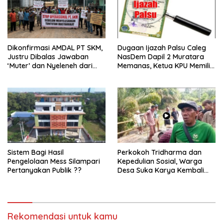
Dikonfirmasi AMDAL PT SKM,
Dugaan Ijazah Palsu Caleg
Justru Dibalas Jawaban
NasDem Dapil 2 Muratara
‘Muter’ dan Nyeleneh dari
Memanas, Ketua KPU Memilih
Manajemen
Enggan Bersuara
Sistem Bagi Hasil
Perkokoh Tridharma dan
Pengelolaan Mess Silampari
Kepedulian Sosial, Warga
Pertanyakan Publik ??
Desa Suka Karya Kembali
Gelar Gotong Royong
Rekomendasi untuk kamu