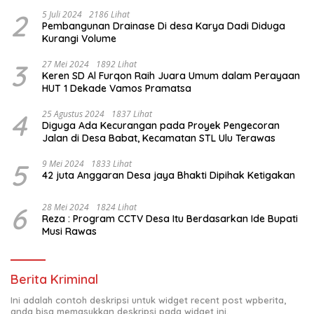
2
5 Juli 2024
2186 Lihat
Pembangunan Drainase Di desa Karya Dadi Diduga
Kurangi Volume
3
27 Mei 2024
1892 Lihat
Keren SD Al Furqon Raih Juara Umum dalam Perayaan
HUT 1 Dekade Vamos Pramatsa
4
25 Agustus 2024
1837 Lihat
Diguga Ada Kecurangan pada Proyek Pengecoran
Jalan di Desa Babat, Kecamatan STL Ulu Terawas
5
9 Mei 2024
1833 Lihat
42 juta Anggaran Desa jaya Bhakti Dipihak Ketigakan
6
28 Mei 2024
1824 Lihat
Reza : Program CCTV Desa Itu Berdasarkan Ide Bupati
Musi Rawas
Berita Kriminal
Ini adalah contoh deskripsi untuk widget recent post wpberita,
anda bisa memasukkan deskripsi pada widget ini.