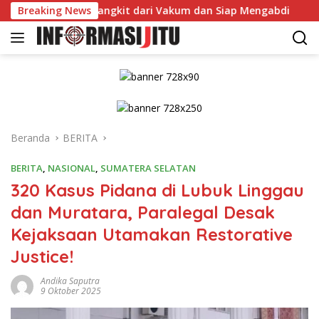
Langsung
i Rawas Bangkit dari Vakum dan Siap Mengabdi
Breaking News
Dikonfi
ke
konten
Beranda
BERITA
BERITA
,
NASIONAL
,
SUMATERA SELATAN
320 Kasus Pidana di Lubuk Linggau
dan Muratara, Paralegal Desak
Kejaksaan Utamakan Restorative
Justice!
Andika Saputra
9 Oktober 2025