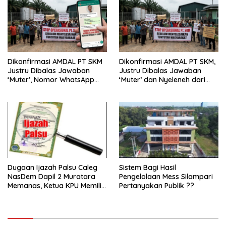
Dikonfirmasi AMDAL PT SKM
Dikonfirmasi AMDAL PT SKM,
Justru Dibalas Jawaban
Justru Dibalas Jawaban
‘Muter’, Nomor WhatsApp
‘Muter’ dan Nyeleneh dari
Jurnalis Kini Malah Diblokir
Manajemen
Dugaan Ijazah Palsu Caleg
Sistem Bagi Hasil
NasDem Dapil 2 Muratara
Pengelolaan Mess Silampari
Memanas, Ketua KPU Memilih
Pertanyakan Publik ??
Enggan Bersuara