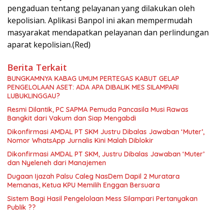
pengaduan tentang pelayanan yang dilakukan oleh
kepolisian. Aplikasi Banpol ini akan mempermudah
masyarakat mendapatkan pelayanan dan perlindungan
aparat kepolisian.(Red)
Berita Terkait
BUNGKAMNYA KABAG UMUM PERTEGAS KABUT GELAP
PENGELOLAAN ASET: ADA APA DIBALIK MES SILAMPARI
LUBUKLINGGAU?
Resmi Dilantik, PC SAPMA Pemuda Pancasila Musi Rawas
Bangkit dari Vakum dan Siap Mengabdi
Dikonfirmasi AMDAL PT SKM Justru Dibalas Jawaban ‘Muter’,
Nomor WhatsApp Jurnalis Kini Malah Diblokir
Dikonfirmasi AMDAL PT SKM, Justru Dibalas Jawaban ‘Muter’
dan Nyeleneh dari Manajemen
Dugaan Ijazah Palsu Caleg NasDem Dapil 2 Muratara
Memanas, Ketua KPU Memilih Enggan Bersuara
Sistem Bagi Hasil Pengelolaan Mess Silampari Pertanyakan
Publik ??