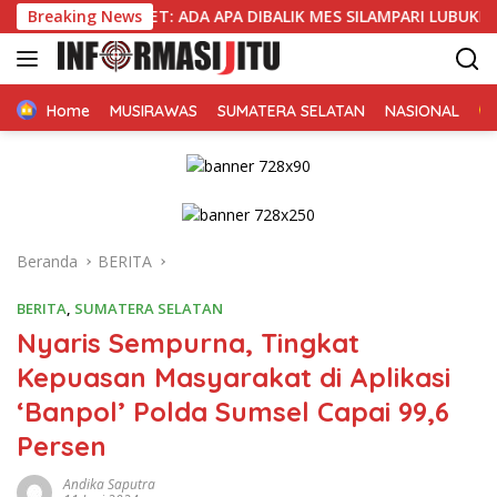
Langsung
 ASET: ADA APA DIBALIK MES SILAMPARI LUBUKLINGGAU?
Breaking News
ke
konten
Home
MUSIRAWAS
SUMATERA SELATAN
NASIONAL
Beranda
BERITA
BERITA
,
SUMATERA SELATAN
Nyaris Sempurna, Tingkat
Kepuasan Masyarakat di Aplikasi
‘Banpol’ Polda Sumsel Capai 99,6
Persen
Andika Saputra