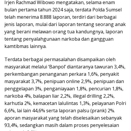
Irjen Rachmad Wibowo mengatakan, selama enam
bulan pertama tahun 2024 saja, terdata Polda Sumsel
telah menerima 8.888 laporan, terdiri dari berbagai
jenis laporan, mulai dari laporan tentang seorang anak
yang berani melawan orang tua kandungnya, laporan
tentang penyalahgunaan narkoba dan gangguan
kamtibmas lainnya.
Terdata berbagai permasalahan disampaikan oleh
masyarakat melalui ‘Banpol’ diantaranya tawuran 3,4%,
perkembangan penanganan perkara 1,6%, penyakit
masyarakat 3,7%, penipuan online 2,9%, penipuan dan
penggelapan 3%, penganiayaan 1,8%, pencurian 1,8%,
narkoba 4%, balapan liar 2,2%, illegal drilling 2,2%,
karhutla 2%, kemacetan lalulintas 1,3%, pelayanan Polri
6,6%, lai lain 44,6% serta laporan palsu (prank) 2%.
aporan masyarakat yang telah diselesaikan sebanyak
93,4%, sedangkan masih dalam proses penyelesaian