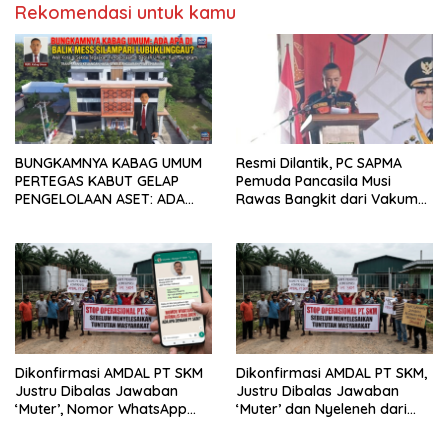
Rekomendasi untuk kamu
BUNGKAMNYA KABAG UMUM
Resmi Dilantik, PC SAPMA
PERTEGAS KABUT GELAP
Pemuda Pancasila Musi
PENGELOLAAN ASET: ADA
Rawas Bangkit dari Vakum
APA DIBALIK MES SILAMPARI
dan Siap Mengabdi
LUBUKLINGGAU?
Dikonfirmasi AMDAL PT SKM
Dikonfirmasi AMDAL PT SKM,
Justru Dibalas Jawaban
Justru Dibalas Jawaban
‘Muter’, Nomor WhatsApp
‘Muter’ dan Nyeleneh dari
Jurnalis Kini Malah Diblokir
Manajemen