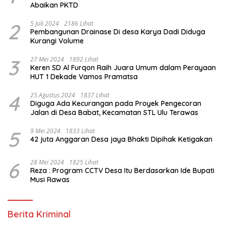
Abaikan PKTD
2
5 Juli 2024
2186 Lihat
Pembangunan Drainase Di desa Karya Dadi Diduga
Kurangi Volume
3
27 Mei 2024
1892 Lihat
Keren SD Al Furqon Raih Juara Umum dalam Perayaan
HUT 1 Dekade Vamos Pramatsa
4
25 Agustus 2024
1837 Lihat
Diguga Ada Kecurangan pada Proyek Pengecoran
Jalan di Desa Babat, Kecamatan STL Ulu Terawas
5
9 Mei 2024
1833 Lihat
42 juta Anggaran Desa jaya Bhakti Dipihak Ketigakan
6
28 Mei 2024
1825 Lihat
Reza : Program CCTV Desa Itu Berdasarkan Ide Bupati
Musi Rawas
Berita Kriminal