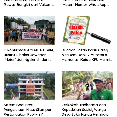
Pemuda Pancasila Musi
Justru Dibalas Jawaban
Rawas Bangkit dari Vakum
‘Muter’, Nomor WhatsApp
dan Siap Mengabdi
Jurnalis Kini Malah Diblokir
Dikonfirmasi AMDAL PT SKM,
Dugaan Ijazah Palsu Caleg
Justru Dibalas Jawaban
NasDem Dapil 2 Muratara
‘Muter’ dan Nyeleneh dari
Memanas, Ketua KPU Memilih
Manajemen
Enggan Bersuara
Sistem Bagi Hasil
Perkokoh Tridharma dan
Pengelolaan Mess Silampari
Kepedulian Sosial, Warga
Pertanyakan Publik ??
Desa Suka Karya Kembali