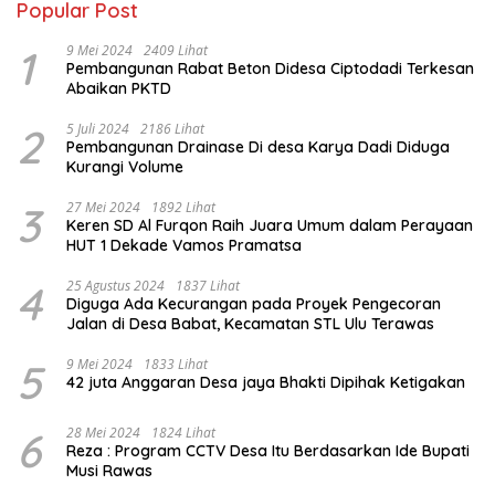
Popular Post
1
9 Mei 2024
2409 Lihat
Pembangunan Rabat Beton Didesa Ciptodadi Terkesan
Abaikan PKTD
2
5 Juli 2024
2186 Lihat
Pembangunan Drainase Di desa Karya Dadi Diduga
Kurangi Volume
3
27 Mei 2024
1892 Lihat
Keren SD Al Furqon Raih Juara Umum dalam Perayaan
HUT 1 Dekade Vamos Pramatsa
4
25 Agustus 2024
1837 Lihat
Diguga Ada Kecurangan pada Proyek Pengecoran
Jalan di Desa Babat, Kecamatan STL Ulu Terawas
5
9 Mei 2024
1833 Lihat
42 juta Anggaran Desa jaya Bhakti Dipihak Ketigakan
6
28 Mei 2024
1824 Lihat
Reza : Program CCTV Desa Itu Berdasarkan Ide Bupati
Musi Rawas