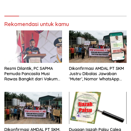
Gelar Gotong Royong
Rekomendasi untuk kamu
Resmi Dilantik, PC SAPMA
Dikonfirmasi AMDAL PT SKM
Pemuda Pancasila Musi
Justru Dibalas Jawaban
Rawas Bangkit dari Vakum
‘Muter’, Nomor WhatsApp
dan Siap Mengabdi
Jurnalis Kini Malah Diblokir
Dikonfirmasi AMDAL PT SKM,
Dugaan Ijazah Palsu Caleg