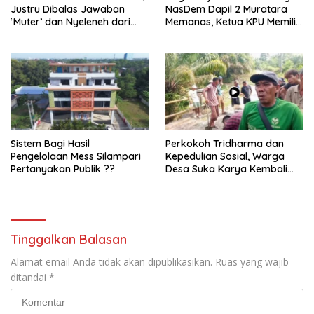
Justru Dibalas Jawaban
NasDem Dapil 2 Muratara
‘Muter’ dan Nyeleneh dari
Memanas, Ketua KPU Memilih
Manajemen
Enggan Bersuara
Sistem Bagi Hasil
Perkokoh Tridharma dan
Pengelolaan Mess Silampari
Kepedulian Sosial, Warga
Pertanyakan Publik ??
Desa Suka Karya Kembali
Gelar Gotong Royong
Tinggalkan Balasan
Alamat email Anda tidak akan dipublikasikan.
Ruas yang wajib
ditandai
*