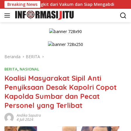
Langsung
Rawas Bangkit dari Vakum dan Siap Mengabdi
Breaking News
Dikonfirm
ke
konten
Beranda
BERITA
BERITA
,
NASIONAL
Koalisi Masyarakat Sipil Anti
Penyiksaan Desak Kapolri Copot
Kapolda Sumbar dan Pecat
Personel yang Terlibat
Andika Saputra
4 Juli 2024