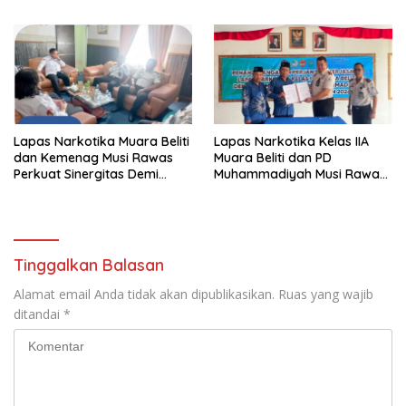
Gelar Gotong Royong
Musi Rawas Viral Berulat dan
Cacing
Lapas Narkotika Muara Beliti
Lapas Narkotika Kelas IIA
dan Kemenag Musi Rawas
Muara Beliti dan PD
Perkuat Sinergitas Demi
Muhammadiyah Musi Rawas
Optimalisasi Pembinaan
Resmikan PKS Tahun 2026
Rohani Warga Binaan
Tinggalkan Balasan
Alamat email Anda tidak akan dipublikasikan.
Ruas yang wajib
ditandai
*