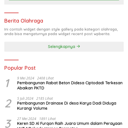
Berita Olahraga
Ini contoh widget dengan style gallery pada kategori olahraga,
anda bisa mengaturnya pada widget recent post wpberita.
Selengkapnya
Popular Post
1
9 Mei 2024
2408 Lihat
Pembangunan Rabat Beton Didesa Ciptodadi Terkesan
Abaikan PKTD
2
5 Juli 2024
2185 Lihat
Pembangunan Drainase Di desa Karya Dadi Diduga
Kurangi Volume
3
27 Mei 2024
1891 Lihat
Keren SD Al Furqon Raih Juara Umum dalam Perayaan