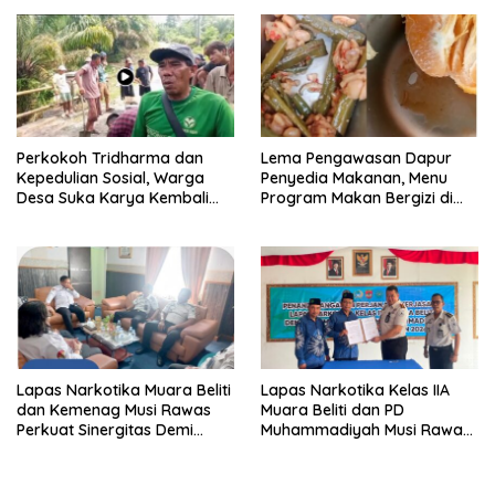
Perkokoh Tridharma dan
Lema Pengawasan Dapur
Kepedulian Sosial, Warga
Penyedia Makanan, Menu
Desa Suka Karya Kembali
Program Makan Bergizi di
Gelar Gotong Royong
Musi Rawas Viral Berulat dan
Cacing
Lapas Narkotika Muara Beliti
Lapas Narkotika Kelas IIA
dan Kemenag Musi Rawas
Muara Beliti dan PD
Perkuat Sinergitas Demi
Muhammadiyah Musi Rawas
Optimalisasi Pembinaan
Resmikan PKS Tahun 2026
Rohani Warga Binaan