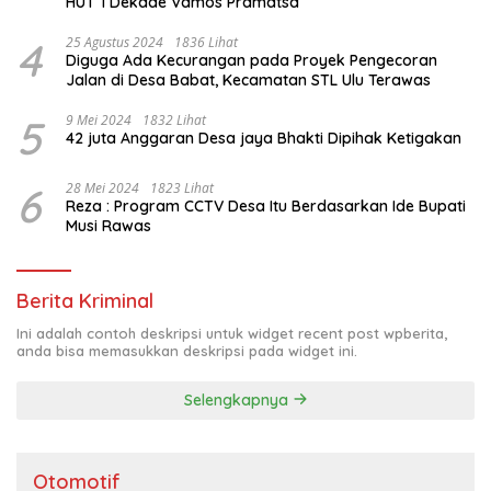
HUT 1 Dekade Vamos Pramatsa
4
25 Agustus 2024
1836 Lihat
Diguga Ada Kecurangan pada Proyek Pengecoran
Jalan di Desa Babat, Kecamatan STL Ulu Terawas
5
9 Mei 2024
1832 Lihat
42 juta Anggaran Desa jaya Bhakti Dipihak Ketigakan
6
28 Mei 2024
1823 Lihat
Reza : Program CCTV Desa Itu Berdasarkan Ide Bupati
Musi Rawas
Berita Kriminal
Ini adalah contoh deskripsi untuk widget recent post wpberita,
anda bisa memasukkan deskripsi pada widget ini.
Selengkapnya
Otomotif