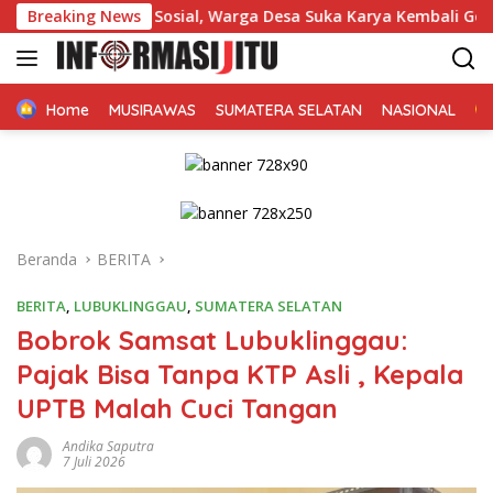
Langsung
ulian Sosial, Warga Desa Suka Karya Kembali Gelar Gotong Ro
Breaking News
ke
konten
Home
MUSIRAWAS
SUMATERA SELATAN
NASIONAL
Beranda
BERITA
BERITA
,
LUBUKLINGGAU
,
SUMATERA SELATAN
Bobrok Samsat Lubuklinggau:
Pajak Bisa Tanpa KTP Asli , Kepala
UPTB Malah Cuci Tangan
Andika Saputra
7 Juli 2026