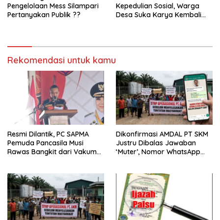
Pengelolaan Mess Silampari
Kepedulian Sosial, Warga
Pertanyakan Publik ??
Desa Suka Karya Kembali
Gelar Gotong Royong
Rekomendasi untuk kamu
Resmi Dilantik, PC SAPMA
Dikonfirmasi AMDAL PT SKM
Pemuda Pancasila Musi
Justru Dibalas Jawaban
Rawas Bangkit dari Vakum
‘Muter’, Nomor WhatsApp
dan Siap Mengabdi
Jurnalis Kini Malah Diblokir