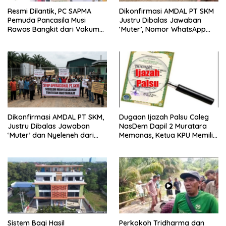
Resmi Dilantik, PC SAPMA
Dikonfirmasi AMDAL PT SKM
Pemuda Pancasila Musi
Justru Dibalas Jawaban
Rawas Bangkit dari Vakum
‘Muter’, Nomor WhatsApp
dan Siap Mengabdi
Jurnalis Kini Malah Diblokir
Dikonfirmasi AMDAL PT SKM,
Dugaan Ijazah Palsu Caleg
Justru Dibalas Jawaban
NasDem Dapil 2 Muratara
‘Muter’ dan Nyeleneh dari
Memanas, Ketua KPU Memilih
Manajemen
Enggan Bersuara
Sistem Bagi Hasil
Perkokoh Tridharma dan