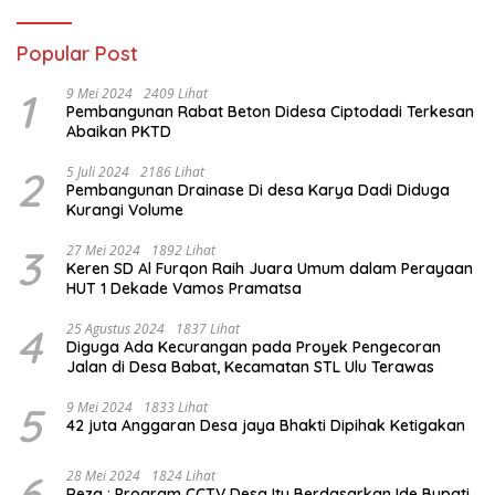
Popular Post
1
9 Mei 2024
2409 Lihat
Pembangunan Rabat Beton Didesa Ciptodadi Terkesan
Abaikan PKTD
2
5 Juli 2024
2186 Lihat
Pembangunan Drainase Di desa Karya Dadi Diduga
Kurangi Volume
3
27 Mei 2024
1892 Lihat
Keren SD Al Furqon Raih Juara Umum dalam Perayaan
HUT 1 Dekade Vamos Pramatsa
4
25 Agustus 2024
1837 Lihat
Diguga Ada Kecurangan pada Proyek Pengecoran
Jalan di Desa Babat, Kecamatan STL Ulu Terawas
5
9 Mei 2024
1833 Lihat
42 juta Anggaran Desa jaya Bhakti Dipihak Ketigakan
6
28 Mei 2024
1824 Lihat
Reza : Program CCTV Desa Itu Berdasarkan Ide Bupati