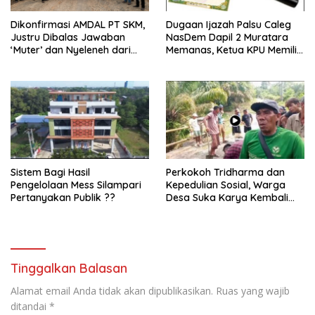
Dikonfirmasi AMDAL PT SKM,
Dugaan Ijazah Palsu Caleg
Justru Dibalas Jawaban
NasDem Dapil 2 Muratara
‘Muter’ dan Nyeleneh dari
Memanas, Ketua KPU Memilih
Manajemen
Enggan Bersuara
Sistem Bagi Hasil
Perkokoh Tridharma dan
Pengelolaan Mess Silampari
Kepedulian Sosial, Warga
Pertanyakan Publik ??
Desa Suka Karya Kembali
Gelar Gotong Royong
Tinggalkan Balasan
Alamat email Anda tidak akan dipublikasikan.
Ruas yang wajib
ditandai
*