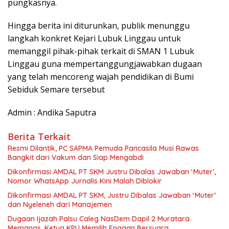
pungkasnya.
​Hingga berita ini diturunkan, publik menunggu
langkah konkret Kejari Lubuk Linggau untuk
memanggil pihak-pihak terkait di SMAN 1 Lubuk
Linggau guna mempertanggungjawabkan dugaan
yang telah mencoreng wajah pendidikan di Bumi
Sebiduk Semare tersebut
Admin : Andika Saputra
Berita Terkait
Resmi Dilantik, PC SAPMA Pemuda Pancasila Musi Rawas
Bangkit dari Vakum dan Siap Mengabdi
Dikonfirmasi AMDAL PT SKM Justru Dibalas Jawaban ‘Muter’,
Nomor WhatsApp Jurnalis Kini Malah Diblokir
Dikonfirmasi AMDAL PT SKM, Justru Dibalas Jawaban ‘Muter’
dan Nyeleneh dari Manajemen
Dugaan Ijazah Palsu Caleg NasDem Dapil 2 Muratara
Memanas, Ketua KPU Memilih Enggan Bersuara