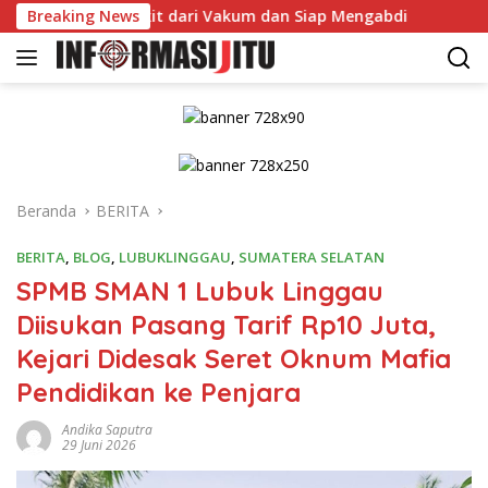
Langsung
s Bangkit dari Vakum dan Siap Mengabdi
Breaking News
Dikonfirmasi 
ke
konten
Beranda
BERITA
BERITA
,
BLOG
,
LUBUKLINGGAU
,
SUMATERA SELATAN
SPMB SMAN 1 Lubuk Linggau
Diisukan Pasang Tarif Rp10 Juta,
Kejari Didesak Seret Oknum Mafia
Pendidikan ke Penjara
Andika Saputra
29 Juni 2026