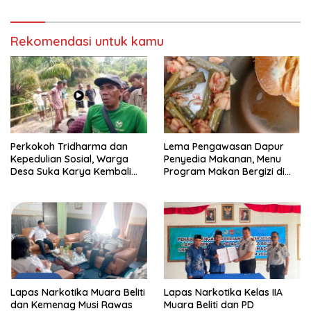
Tagih Ketegasan Hukum
Fasilitas Sekolah
Rekomendasi untuk kamu
Perkokoh Tridharma dan
Lema Pengawasan Dapur
Kepedulian Sosial, Warga
Penyedia Makanan, Menu
Desa Suka Karya Kembali
Program Makan Bergizi di
Gelar Gotong Royong
Musi Rawas Viral Berulat dan
Cacing
Lapas Narkotika Muara Beliti
Lapas Narkotika Kelas IIA
dan Kemenag Musi Rawas
Muara Beliti dan PD