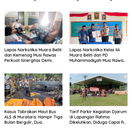
Gelar Gotong Royong
Musi Rawas Viral Berulat dan
Cacing
Lapas Narkotika Muara Beliti
Lapas Narkotika Kelas IIA
dan Kemenag Musi Rawas
Muara Beliti dan PD
Perkuat Sinergitas Demi
Muhammadiyah Musi Rawas
Optimalisasi Pembinaan
Resmikan PKS Tahun 2026
Rohani Warga Binaan
Kasus Tabrakan Maut Bus
Tarif Parkir Kegiatan Djarum
ALS di Muratara: Hampir Tiga
di Lapangan Rahma
Bulan Bergulir, Dua
Dikeluhkan, Diduga Capai Rp
Tersangka Ditetapkan, Publik
10 Ribu dan Gunakan