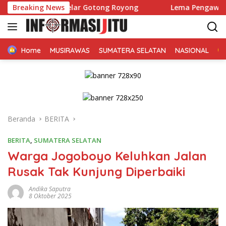
Langsung
bali Gelar Gotong Royong
Breaking News
Lema Pengawasan Dapur Peny
ke
konten
Home
MUSIRAWAS
SUMATERA SELATAN
NASIONAL
Beranda
BERITA
BERITA
,
SUMATERA SELATAN
Warga Jogoboyo Keluhkan Jalan
Rusak Tak Kunjung Diperbaiki
Andika Saputra
8 Oktober 2025