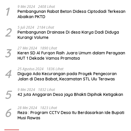
1
9 Mei 2024
2408 Lihat
Pembangunan Rabat Beton Didesa Ciptodadi Terkesan
Abaikan PKTD
2
5 Juli 2024
2184 Lihat
Pembangunan Drainase Di desa Karya Dadi Diduga
Kurangi Volume
3
27 Mei 2024
1890 Lihat
Keren SD Al Furqon Raih Juara Umum dalam Perayaan
HUT 1 Dekade Vamos Pramatsa
4
25 Agustus 2024
1836 Lihat
Diguga Ada Kecurangan pada Proyek Pengecoran
Jalan di Desa Babat, Kecamatan STL Ulu Terawas
5
9 Mei 2024
1832 Lihat
42 juta Anggaran Desa jaya Bhakti Dipihak Ketigakan
6
28 Mei 2024
1823 Lihat
Reza : Program CCTV Desa Itu Berdasarkan Ide Bupati
Musi Rawas