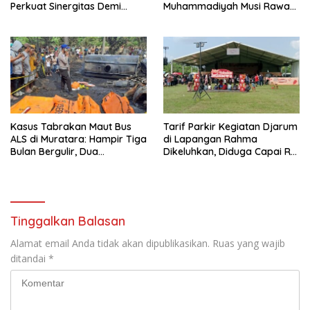
Perkuat Sinergitas Demi
Muhammadiyah Musi Rawas
Optimalisasi Pembinaan
Resmikan PKS Tahun 2026
Rohani Warga Binaan
Kasus Tabrakan Maut Bus
Tarif Parkir Kegiatan Djarum
ALS di Muratara: Hampir Tiga
di Lapangan Rahma
Bulan Bergulir, Dua
Dikeluhkan, Diduga Capai Rp
Tersangka Ditetapkan, Publik
10 Ribu dan Gunakan
Tagih Ketegasan Hukum
Fasilitas Sekolah
Tinggalkan Balasan
Alamat email Anda tidak akan dipublikasikan.
Ruas yang wajib
ditandai
*