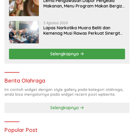
Lema Pengawasan Dapur Penyedia
Makanan, Menu Program Makan Bergizi
di Musi Rawas Viral Berulat dan Cacing
5 Agustus 2026
Lapas Narkotika Muara Beliti dan
Kemenag Musi Rawas Perkuat Sinergitas
Demi Optimalisasi Pembinaan Rohani
Warga Binaan
Selengkapnya
Berita Olahraga
Ini contoh widget dengan style gallery pada kategori olahraga,
anda bisa mengaturnya pada widget recent post wpberita.
Selengkapnya
Popular Post