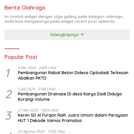
Berita Olahraga
Ini contoh widget dengan style gallery pada kategori olahraga,
anda bisa mengaturnya pada widget recent post wpberita.
Selengkapnya
Popular Post
1
9 Mei 2024
2409 Lihat
Pembangunan Rabat Beton Didesa Ciptodadi Terkesan
Abaikan PKTD
2
5 Juli 2024
2186 Lihat
Pembangunan Drainase Di desa Karya Dadi Diduga
Kurangi Volume
3
27 Mei 2024
1893 Lihat
Keren SD Al Furqon Raih Juara Umum dalam Perayaan
HUT 1 Dekade Vamos Pramatsa
25 Agustus 2024
1838 Lihat