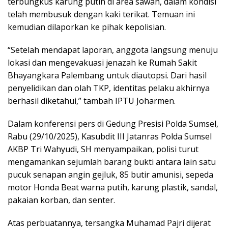
terbungkus karung putih di area sawah, dalam kondisi
telah membusuk dengan kaki terikat. Temuan ini
kemudian dilaporkan ke pihak kepolisian.
“Setelah mendapat laporan, anggota langsung menuju
lokasi dan mengevakuasi jenazah ke Rumah Sakit
Bhayangkara Palembang untuk diautopsi. Dari hasil
penyelidikan dan olah TKP, identitas pelaku akhirnya
berhasil diketahui,” tambah IPTU Joharmen.
Dalam konferensi pers di Gedung Presisi Polda Sumsel,
Rabu (29/10/2025), Kasubdit III Jatanras Polda Sumsel
AKBP Tri Wahyudi, SH menyampaikan, polisi turut
mengamankan sejumlah barang bukti antara lain satu
pucuk senapan angin gejluk, 85 butir amunisi, sepeda
motor Honda Beat warna putih, karung plastik, sandal,
pakaian korban, dan senter.
Atas perbuatannya, tersangka Muhamad Pajri dijerat