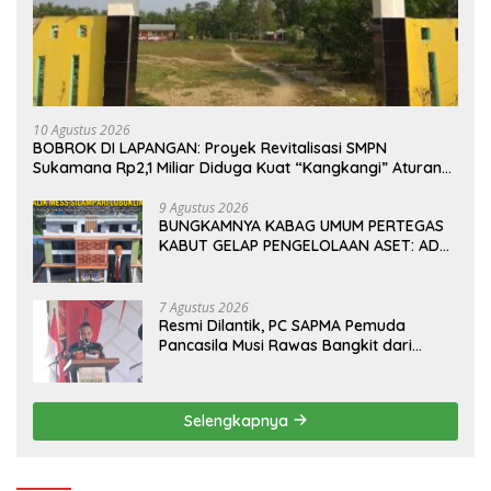
10 Agustus 2026
BOBROK DI LAPANGAN: Proyek Revitalisasi SMPN
Sukamana Rp2,1 Miliar Diduga Kuat “Kangkangi” Aturan
K3, Kejaksaan dan Disdik Musi Rawas Harus Turun
Tangan!
9 Agustus 2026
BUNGKAMNYA KABAG UMUM PERTEGAS
KABUT GELAP PENGELOLAAN ASET: ADA
APA DIBALIK MES SILAMPARI
LUBUKLINGGAU?
7 Agustus 2026
Resmi Dilantik, PC SAPMA Pemuda
Pancasila Musi Rawas Bangkit dari
Vakum dan Siap Mengabdi
Selengkapnya