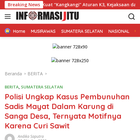
Langsung
duga Kuat “Kangkangi” Aturan K3, Kejaksaan dan Disdik Musi 
Breaking News
ke
konten
Home
MUSIRAWAS
SUMATERA SELATAN
NASIONAL
Beranda
BERITA
BERITA
,
SUMATERA SELATAN
Polisi Ungkap Kasus Pembunuhan
Sadis Mayat Dalam Karung di
Sanga Desa, Ternyata Motifnya
Karena Curi Sawit
Andika Saputra