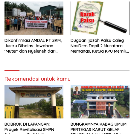
Dikonfirmasi AMDAL PT SKM,
Dugaan Ijazah Palsu Caleg
Justru Dibalas Jawaban
NasDem Dapil 2 Muratara
‘Muter’ dan Nyeleneh dari
Memanas, Ketua KPU Memilih
Manajemen
Enggan Bersuara
Rekomendasi untuk kamu
BOBROK DI LAPANGAN:
BUNGKAMNYA KABAG UMUM
Proyek Revitalisasi SMPN
PERTEGAS KABUT GELAP