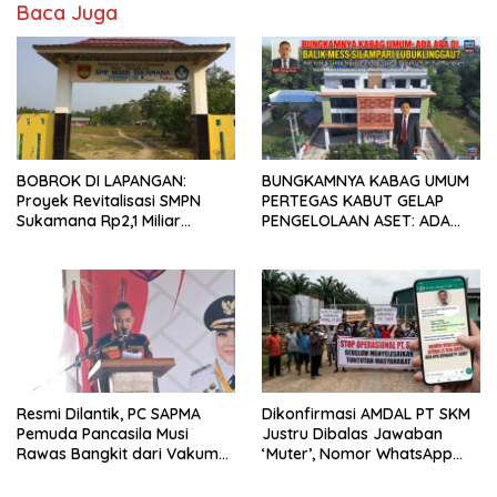
Baca Juga
BOBROK DI LAPANGAN:
BUNGKAMNYA KABAG UMUM
Proyek Revitalisasi SMPN
PERTEGAS KABUT GELAP
Sukamana Rp2,1 Miliar
PENGELOLAAN ASET: ADA
Diduga Kuat “Kangkangi”
APA DIBALIK MES SILAMPARI
Aturan K3, Kejaksaan dan
LUBUKLINGGAU?
Disdik Musi Rawas Harus
Turun Tangan!
Resmi Dilantik, PC SAPMA
Dikonfirmasi AMDAL PT SKM
Pemuda Pancasila Musi
Justru Dibalas Jawaban
Rawas Bangkit dari Vakum
‘Muter’, Nomor WhatsApp
dan Siap Mengabdi
Jurnalis Kini Malah Diblokir