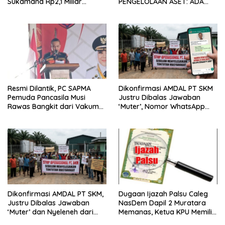
Sukamana Rp2,1 Miliar
PENGELOLAAN ASET: ADA
Diduga Kuat “Kangkangi”
APA DIBALIK MES SILAMPARI
Aturan K3, Kejaksaan dan
LUBUKLINGGAU?
Disdik Musi Rawas Harus
Turun Tangan!
Resmi Dilantik, PC SAPMA
Dikonfirmasi AMDAL PT SKM
Pemuda Pancasila Musi
Justru Dibalas Jawaban
Rawas Bangkit dari Vakum
‘Muter’, Nomor WhatsApp
dan Siap Mengabdi
Jurnalis Kini Malah Diblokir
Dikonfirmasi AMDAL PT SKM,
Dugaan Ijazah Palsu Caleg
Justru Dibalas Jawaban
NasDem Dapil 2 Muratara
‘Muter’ dan Nyeleneh dari
Memanas, Ketua KPU Memilih
Manajemen
Enggan Bersuara