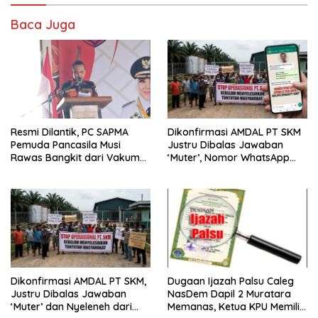
Baca Juga
Resmi Dilantik, PC SAPMA
Dikonfirmasi AMDAL PT SKM
Pemuda Pancasila Musi
Justru Dibalas Jawaban
Rawas Bangkit dari Vakum
‘Muter’, Nomor WhatsApp
dan Siap Mengabdi
Jurnalis Kini Malah Diblokir
Dikonfirmasi AMDAL PT SKM,
Dugaan Ijazah Palsu Caleg
Justru Dibalas Jawaban
NasDem Dapil 2 Muratara
‘Muter’ dan Nyeleneh dari
Memanas, Ketua KPU Memilih