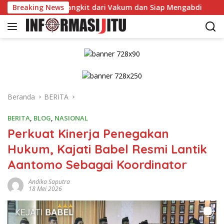
Langsung
 Rawas Bangkit dari Vakum dan Siap Mengabdi
Breaking News
Dikonfir
ke
konten
Beranda
BERITA
BERITA
,
BLOG
,
NASIONAL
Perkuat Kinerja Penegakan
Hukum, Kajati Babel Resmi Lantik
Aantomo Sebagai Koordinator
Andika Saputra
18 Mei 2026