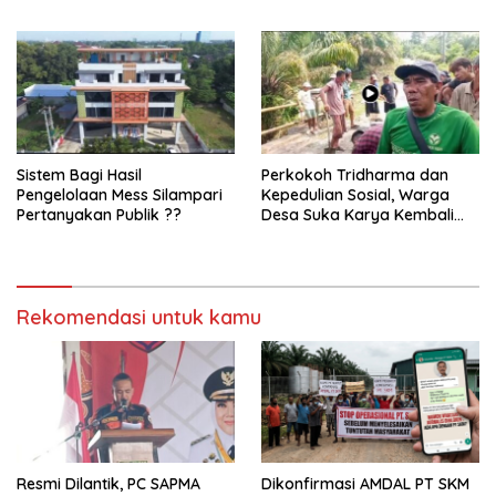
Manajemen
Enggan Bersuara
Sistem Bagi Hasil
Perkokoh Tridharma dan
Pengelolaan Mess Silampari
Kepedulian Sosial, Warga
Pertanyakan Publik ??
Desa Suka Karya Kembali
Gelar Gotong Royong
Rekomendasi untuk kamu
Resmi Dilantik, PC SAPMA
Dikonfirmasi AMDAL PT SKM