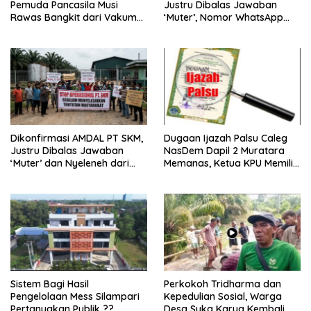
Pemuda Pancasila Musi
Justru Dibalas Jawaban
Rawas Bangkit dari Vakum
‘Muter’, Nomor WhatsApp
dan Siap Mengabdi
Jurnalis Kini Malah Diblokir
Dikonfirmasi AMDAL PT SKM,
Dugaan Ijazah Palsu Caleg
Justru Dibalas Jawaban
NasDem Dapil 2 Muratara
‘Muter’ dan Nyeleneh dari
Memanas, Ketua KPU Memilih
Manajemen
Enggan Bersuara
Sistem Bagi Hasil
Perkokoh Tridharma dan
Pengelolaan Mess Silampari
Kepedulian Sosial, Warga
Pertanyakan Publik ??
Desa Suka Karya Kembali