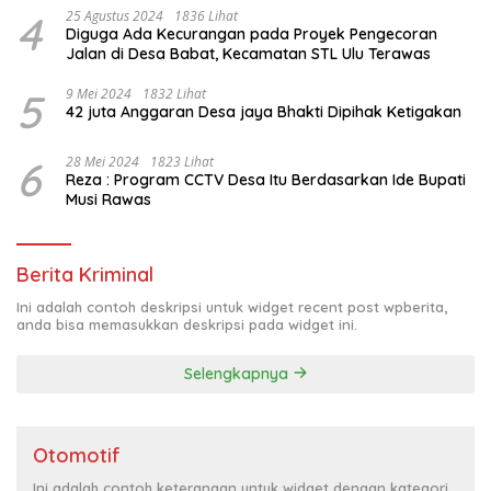
4
25 Agustus 2024
1836 Lihat
Diguga Ada Kecurangan pada Proyek Pengecoran
Jalan di Desa Babat, Kecamatan STL Ulu Terawas
5
9 Mei 2024
1832 Lihat
42 juta Anggaran Desa jaya Bhakti Dipihak Ketigakan
6
28 Mei 2024
1823 Lihat
Reza : Program CCTV Desa Itu Berdasarkan Ide Bupati
Musi Rawas
Berita Kriminal
Ini adalah contoh deskripsi untuk widget recent post wpberita,
anda bisa memasukkan deskripsi pada widget ini.
Selengkapnya
Otomotif
Ini adalah contoh keterangan untuk widget dengan kategori