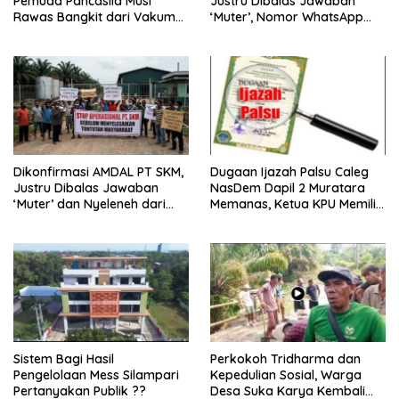
Pemuda Pancasila Musi
Justru Dibalas Jawaban
Rawas Bangkit dari Vakum
‘Muter’, Nomor WhatsApp
dan Siap Mengabdi
Jurnalis Kini Malah Diblokir
Dikonfirmasi AMDAL PT SKM,
Dugaan Ijazah Palsu Caleg
Justru Dibalas Jawaban
NasDem Dapil 2 Muratara
‘Muter’ dan Nyeleneh dari
Memanas, Ketua KPU Memilih
Manajemen
Enggan Bersuara
Sistem Bagi Hasil
Perkokoh Tridharma dan
Pengelolaan Mess Silampari
Kepedulian Sosial, Warga
Pertanyakan Publik ??
Desa Suka Karya Kembali