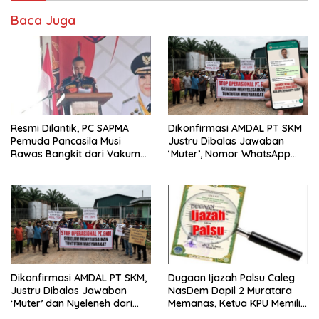
Baca Juga
Resmi Dilantik, PC SAPMA
Dikonfirmasi AMDAL PT SKM
Pemuda Pancasila Musi
Justru Dibalas Jawaban
Rawas Bangkit dari Vakum
‘Muter’, Nomor WhatsApp
dan Siap Mengabdi
Jurnalis Kini Malah Diblokir
Dikonfirmasi AMDAL PT SKM,
Dugaan Ijazah Palsu Caleg
Justru Dibalas Jawaban
NasDem Dapil 2 Muratara
‘Muter’ dan Nyeleneh dari
Memanas, Ketua KPU Memilih
Manajemen
Enggan Bersuara