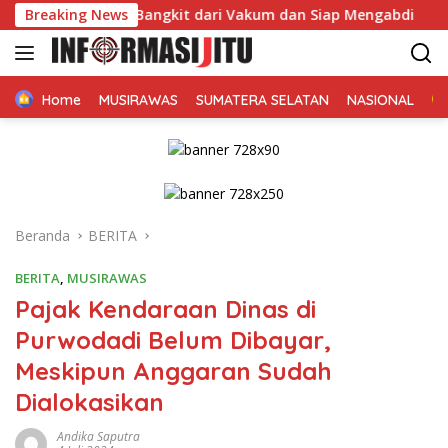
Langsung
usi Rawas Bangkit dari Vakum dan Siap Mengabdi
Breaking News
Dikon
ke
konten
Home
MUSIRAWAS
SUMATERA SELATAN
NASIONAL
Beranda
BERITA
BERITA
,
MUSIRAWAS
Pajak Kendaraan Dinas di
Purwodadi Belum Dibayar,
Meskipun Anggaran Sudah
Dialokasikan
Andika Saputra