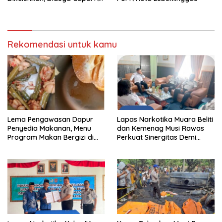
10 Ribu dan Gunakan
Fasilitas Sekolah
Rekomendasi untuk kamu
Lema Pengawasan Dapur
Lapas Narkotika Muara Beliti
Penyedia Makanan, Menu
dan Kemenag Musi Rawas
Program Makan Bergizi di
Perkuat Sinergitas Demi
Musi Rawas Viral Berulat dan
Optimalisasi Pembinaan
Cacing
Rohani Warga Binaan