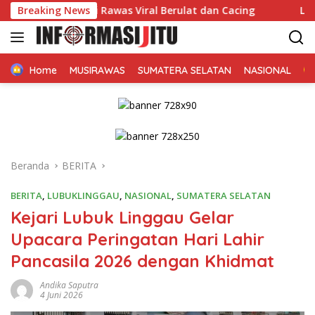
Langsung
Musi Rawas Viral Berulat dan Cacing
Breaking News
Lapas Narkotika
ke
konten
Home
MUSIRAWAS
SUMATERA SELATAN
NASIONAL
Beranda
BERITA
BERITA
,
LUBUKLINGGAU
,
NASIONAL
,
SUMATERA SELATAN
Kejari Lubuk Linggau Gelar
Upacara Peringatan Hari Lahir
Pancasila 2026 dengan Khidmat
Andika Saputra
4 Juni 2026