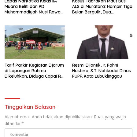
Lapas Narkotika Kelas IIA
Kasus Tabrakan Maut Bus
Muara Beliti dan PD
ALS di Muratara: Hampir Tiga
Muhammadiyah Musi Rawas
Bulan Bergulir, Dua
Resmikan PKS Tahun 2026
Tersangka Ditetapkan, Publik
Tagih Ketegasan Hukum
Tarif Parkir Kegiatan Djarum
Resmi Dilantik, Ir. Pahni
di Lapangan Rahma
Hastera, S.T. Nahkodai Dinas
Dikeluhkan, Diduga Capai Rp
PUPR Kota Lubuklinggau
10 Ribu dan Gunakan
Fasilitas Sekolah
Tinggalkan Balasan
Alamat email Anda tidak akan dipublikasikan.
Ruas yang wajib
ditandai
*