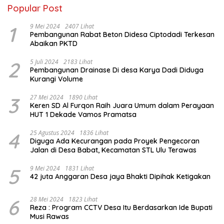
Popular Post
1
9 Mei 2024
2407 Lihat
Pembangunan Rabat Beton Didesa Ciptodadi Terkesan
Abaikan PKTD
2
5 Juli 2024
2183 Lihat
Pembangunan Drainase Di desa Karya Dadi Diduga
Kurangi Volume
3
27 Mei 2024
1890 Lihat
Keren SD Al Furqon Raih Juara Umum dalam Perayaan
HUT 1 Dekade Vamos Pramatsa
4
25 Agustus 2024
1836 Lihat
Diguga Ada Kecurangan pada Proyek Pengecoran
Jalan di Desa Babat, Kecamatan STL Ulu Terawas
5
9 Mei 2024
1831 Lihat
42 juta Anggaran Desa jaya Bhakti Dipihak Ketigakan
6
28 Mei 2024
1823 Lihat
Reza : Program CCTV Desa Itu Berdasarkan Ide Bupati
Musi Rawas