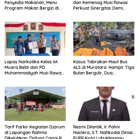
Penyedia Makanan, Menu
dan Kemenag Musi Rawas
Program Makan Bergizi di
Perkuat Sinergitas Demi
Musi Rawas Viral Berulat dan
Optimalisasi Pembinaan
Cacing
Rohani Warga Binaan
Lapas Narkotika Kelas IIA
Kasus Tabrakan Maut Bus
Muara Beliti dan PD
ALS di Muratara: Hampir Tiga
Muhammadiyah Musi Rawas
Bulan Bergulir, Dua
Resmikan PKS Tahun 2026
Tersangka Ditetapkan, Publik
Tagih Ketegasan Hukum
Tarif Parkir Kegiatan Djarum
Resmi Dilantik, Ir. Pahni
di Lapangan Rahma
Hastera, S.T. Nahkodai Dinas
Dikeluhkan, Diduga Capai Rp
PUPR Kota Lubuklinggau