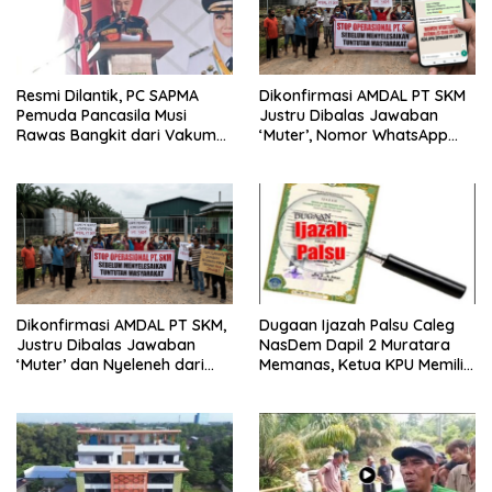
Resmi Dilantik, PC SAPMA
Dikonfirmasi AMDAL PT SKM
Pemuda Pancasila Musi
Justru Dibalas Jawaban
Rawas Bangkit dari Vakum
‘Muter’, Nomor WhatsApp
dan Siap Mengabdi
Jurnalis Kini Malah Diblokir
Dikonfirmasi AMDAL PT SKM,
Dugaan Ijazah Palsu Caleg
Justru Dibalas Jawaban
NasDem Dapil 2 Muratara
‘Muter’ dan Nyeleneh dari
Memanas, Ketua KPU Memilih
Manajemen
Enggan Bersuara