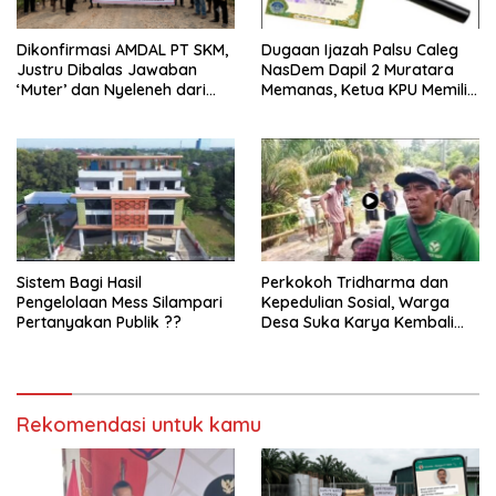
Dikonfirmasi AMDAL PT SKM,
Dugaan Ijazah Palsu Caleg
Justru Dibalas Jawaban
NasDem Dapil 2 Muratara
‘Muter’ dan Nyeleneh dari
Memanas, Ketua KPU Memilih
Manajemen
Enggan Bersuara
Sistem Bagi Hasil
Perkokoh Tridharma dan
Pengelolaan Mess Silampari
Kepedulian Sosial, Warga
Pertanyakan Publik ??
Desa Suka Karya Kembali
Gelar Gotong Royong
Rekomendasi untuk kamu