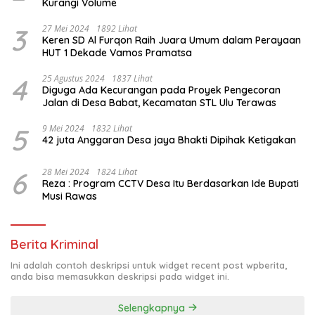
Kurangi Volume
3
27 Mei 2024
1892 Lihat
Keren SD Al Furqon Raih Juara Umum dalam Perayaan
HUT 1 Dekade Vamos Pramatsa
4
25 Agustus 2024
1837 Lihat
Diguga Ada Kecurangan pada Proyek Pengecoran
Jalan di Desa Babat, Kecamatan STL Ulu Terawas
5
9 Mei 2024
1832 Lihat
42 juta Anggaran Desa jaya Bhakti Dipihak Ketigakan
6
28 Mei 2024
1824 Lihat
Reza : Program CCTV Desa Itu Berdasarkan Ide Bupati
Musi Rawas
Berita Kriminal
Ini adalah contoh deskripsi untuk widget recent post wpberita,
anda bisa memasukkan deskripsi pada widget ini.
Selengkapnya