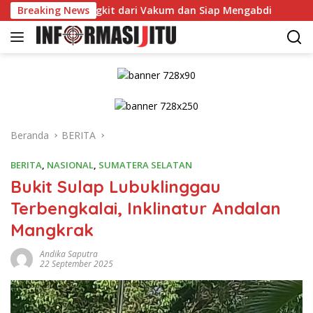
Langsung
awas Bangkit dari Vakum dan Siap Mengabdi
Breaking News
Dikonfirma
ke
konten
Beranda
BERITA
BERITA
,
NASIONAL
,
SUMATERA SELATAN
Bukit Sulap Lubuklinggau
Terbengkalai, Inklinatur Andalan
Mangkrak
Andika Saputra
22 September 2025