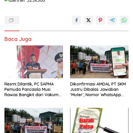
Baca Juga
Resmi Dilantik, PC SAPMA
Dikonfirmasi AMDAL PT SKM
Pemuda Pancasila Musi
Justru Dibalas Jawaban
Rawas Bangkit dari Vakum
‘Muter’, Nomor WhatsApp
dan Siap Mengabdi
Jurnalis Kini Malah Diblokir