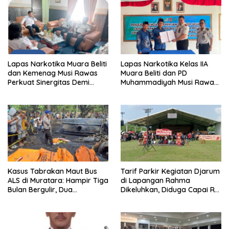
Lapas Narkotika Muara Beliti
Lapas Narkotika Kelas IIA
dan Kemenag Musi Rawas
Muara Beliti dan PD
Perkuat Sinergitas Demi
Muhammadiyah Musi Rawas
Optimalisasi Pembinaan
Resmikan PKS Tahun 2026
Rohani Warga Binaan
Kasus Tabrakan Maut Bus
Tarif Parkir Kegiatan Djarum
ALS di Muratara: Hampir Tiga
di Lapangan Rahma
Bulan Bergulir, Dua
Dikeluhkan, Diduga Capai Rp
Tersangka Ditetapkan, Publik
10 Ribu dan Gunakan
Tagih Ketegasan Hukum
Fasilitas Sekolah