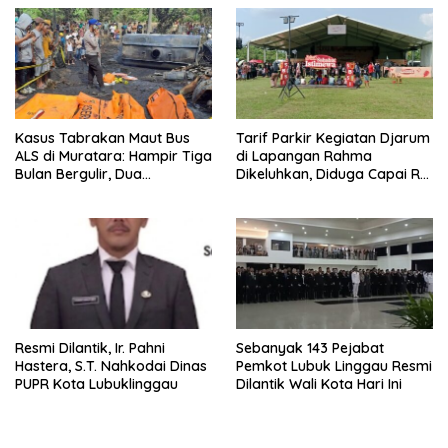
Rohani Warga Binaan
Kasus Tabrakan Maut Bus
Tarif Parkir Kegiatan Djarum
ALS di Muratara: Hampir Tiga
di Lapangan Rahma
Bulan Bergulir, Dua
Dikeluhkan, Diduga Capai Rp
Tersangka Ditetapkan, Publik
10 Ribu dan Gunakan
Tagih Ketegasan Hukum
Fasilitas Sekolah
Resmi Dilantik, Ir. Pahni
Sebanyak 143 Pejabat
Hastera, S.T. Nahkodai Dinas
Pemkot Lubuk Linggau Resmi
PUPR Kota Lubuklinggau
Dilantik Wali Kota Hari Ini