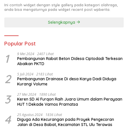
Ini contoh widget dengan style gallery pada kategori olahraga,
anda bisa mengaturnya pada widget recent post wpberita.
Selengkapnya
Popular Post
1
9 Mei 2024
2407 Lihat
Pembangunan Rabat Beton Didesa Ciptodadi Terkesan
Abaikan PKTD
2
5 Juli 2024
2183 Lihat
Pembangunan Drainase Di desa Karya Dadi Diduga
Kurangi Volume
3
27 Mei 2024
1890 Lihat
Keren SD Al Furqon Raih Juara Umum dalam Perayaan
HUT 1 Dekade Vamos Pramatsa
4
25 Agustus 2024
1836 Lihat
Diguga Ada Kecurangan pada Proyek Pengecoran
Jalan di Desa Babat, Kecamatan STL Ulu Terawas